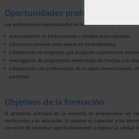
Oportunidades profesionales
Los profesionales especializados en herbodietética y herboriste
Asesoramiento en herboristerías o tiendas especializadas.
Consultoría privada como asesor en herbodietética.
Colaboración en empresas que producen suplementos herbale
Investigación de propiedades medicinales de hierbas y su imp
Colaboración con profesionales de la salud convencionales, o
pacientes.
Objetivos de la formación
El propósito principal de la maestría es proporcionar un co
medicinales y su aplicación. El objetivo es capacitar a los alu
con el fin de contribuir significativamente a mejorar la calidad 