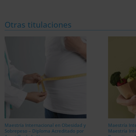
Otras titulaciones
Maestría Internacional en Obesidad y
Maestría Int
Sobrepeso – Diploma Acreditado por
Maestría Int