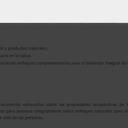
ría pueden desempeñarse en diversas áreas y roles laborales:
s y productos naturales.
acto en la salud.
freciendo enfoques complementarios para el bienestar integral de 
nocimiento exhaustivo sobre las propiedades terapéuticas de l
mnos para asesorar integralmente sobre enfoques naturales para el
de vida de las personas.