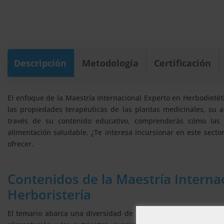
Descripción
Metodología
Certificación
El enfoque de la Maestría Internacional Experto en Herbodieté
las propiedades terapéuticas de las plantas medicinales, su a
través de su contenido educativo, comprenderás cómo las 
alimentación saludable. ¿Te interesa incursionar en este sect
ofrecer.
Contenidos de la Maestría Interna
Herboristería
El temario abarca una diversidad de conocimientos en herbodiet