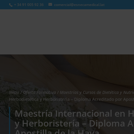
+ 34 91 005 92 36
comercial@esnecamedical.lat
Búsqueda
de
productos
Inicio
/
Oferta Formativa
/
Maestrías y Cursos de Dietética y Nutri
Herbodietética y Herboristería – Diploma Acreditado por Apost
Maestría Internacional en 
y Herboristería – Diploma 
Apostilla de la Haya