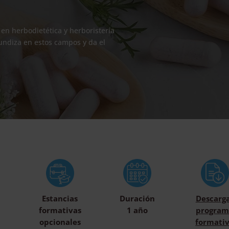
en herbodietética y herboristería
undiza en estos campos y da el
Estancias
Duración
Descarg
formativas
1 año
program
opcionales
formati