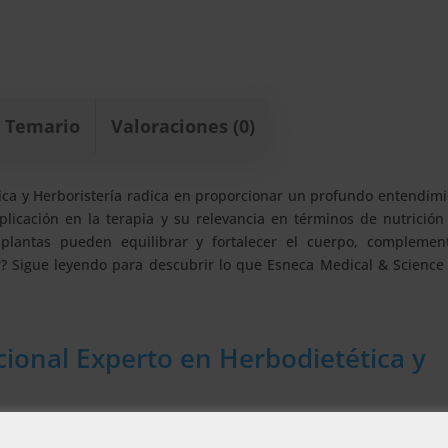
Temario
Valoraciones (0)
tica y Herboristería radica en proporcionar un profundo entendim
plicación en la terapia y su relevancia en términos de nutrición
plantas pueden equilibrar y fortalecer el cuerpo, compleme
or? Sigue leyendo para descubrir lo que Esneca Medical & Science
cional Experto en Herbodietética y
ética, herboristería, nutrición y biología. Profundizarás en el á