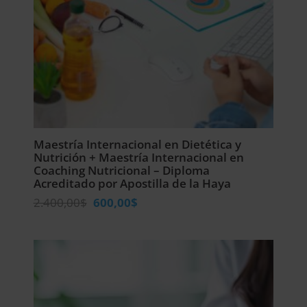
Maestría Internacional en Dietética y
Nutrición + Maestría Internacional en
Coaching Nutricional – Diploma
Acreditado por Apostilla de la Haya
El
El
2.400,00
$
600,00
$
precio
precio
original
actual
era:
es:
2.400,00$.
600,00$.