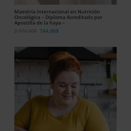
Maestría Internacional en Nutrición
Oncológica – Diploma Acreditado por
Apostilla de la haya –
El
El
2.976,00
$
744,00
$
precio
precio
original
actual
era:
es:
2.976,00$.
744,00$.