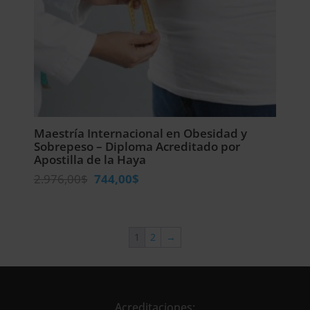
Maestría Internacional en Obesidad y
Sobrepeso – Diploma Acreditado por
Apostilla de la Haya
El
El
2.976,00
$
744,00
$
precio
precio
original
actual
era:
es:
1
2
→
2.976,00$.
744,00$.
Acreditaciones: