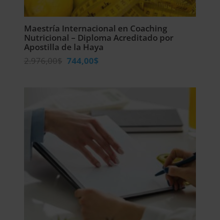
Maestría Internacional en Coaching
Nutricional – Diploma Acreditado por
Apostilla de la Haya
El
El
2.976,00
$
744,00
$
precio
precio
original
actual
era:
es:
2.976,00$.
744,00$.