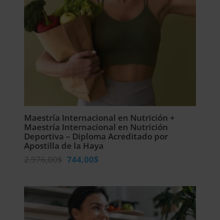
Maestría Internacional en Nutrición +
Maestría Internacional en Nutrición
Deportiva – Diploma Acreditado por
Apostilla de la Haya
El
El
2.976,00
$
744,00
$
precio
precio
original
actual
era:
es:
2.976,00$.
744,00$.