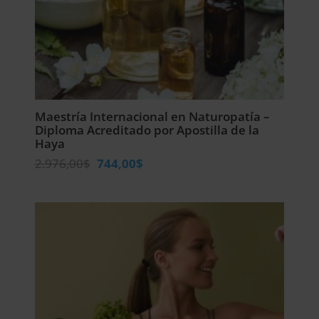
Maestría Internacional en Naturopatía –
Diploma Acreditado por Apostilla de la
Haya
El
El
2.976,00
$
744,00
$
precio
precio
original
actual
era:
es:
2.976,00$.
744,00$.