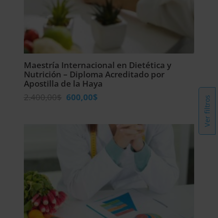
Maestría Internacional en Dietética y
Nutrición – Diploma Acreditado por
Apostilla de la Haya
El
El
2.400,00
$
600,00
$
Ver filtros
precio
precio
original
actual
era:
es:
2.400,00$.
600,00$.