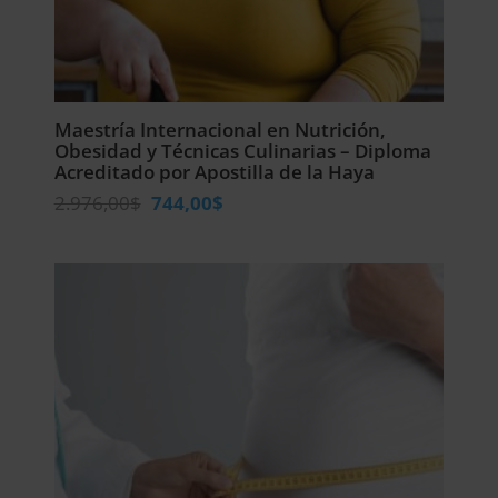
Maestría Internacional en Nutrición,
Obesidad y Técnicas Culinarias – Diploma
Acreditado por Apostilla de la Haya
El
El
2.976,00
$
744,00
$
precio
precio
original
actual
era:
es:
2.976,00$.
744,00$.