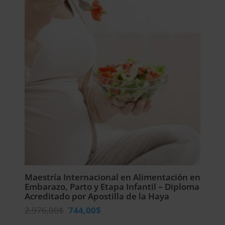
Maestría Internacional en Alimentación en
Embarazo, Parto y Etapa Infantil – Diploma
Acreditado por Apostilla de la Haya
El
El
2.976,00
$
744,00
$
precio
precio