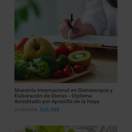
Maestría Internacional en Dietoterapia y
Elaboración de Dietas – Diploma
Acreditado por Apostilla de la Haya
El
El
2.100,00
$
525,00
$
precio
precio
original
actual
era:
es: