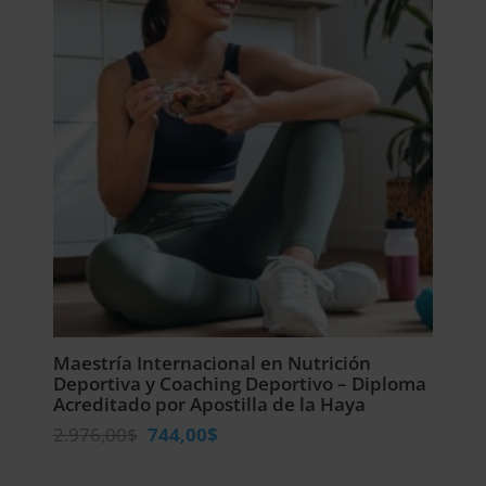
Maestría Internacional en Nutrición
Deportiva y Coaching Deportivo – Diploma
Acreditado por Apostilla de la Haya
El
El
2.976,00
$
744,00
$
precio
precio
original
actual