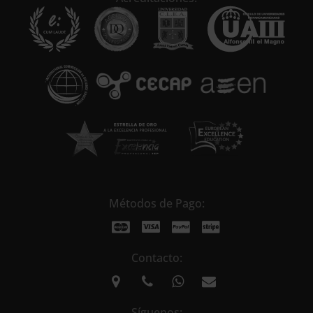
a
t
i
v
e
:
Métodos de Pago:
Contacto:
Síguenos: