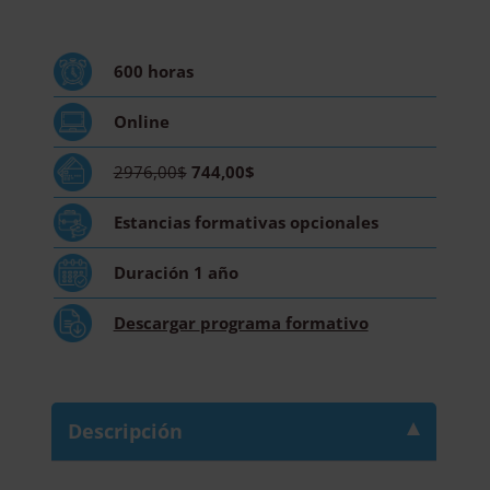
Nutrición
Deportiva
y
600
horas
Coaching
Deportivo
Online
-
Diploma
2976,00$
744,00$
Acreditado
por
Estancias formativas
opcionales
Apostilla
de
Duración
1 año
la
Haya
Descargar
programa formativo
cantidad
Descripción