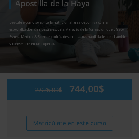
Apostilla de la Haya
Descubre cómo se aplica la nutrición al área deportiva con la
especialización de nuestra escuela. A través de la formación que ofrece
Esneca Medical & Science podrás desarrollar tus habilidades en el ámbito
y convertirte en un experto.
744,00
$
2.976,00
$
El
El
precio
precio
original
actual
era:
es:
2.976,00$.
744,00$.
Maestría
Alternative:
Matricúlate en este curso
Internacional
en