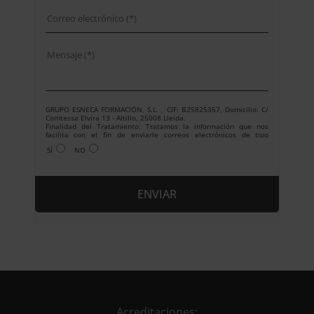
GRUPO ESNECA FORMACIÓN, S.L. , CIF: B25825357, Domicilio: C/
Comtessa Elvira 13 - Altillo, 25008 Lleida.
Finalidad del Tratamiento: Tratamos la información que nos
facilita con el fin de enviarle correos electrónicos de tipo
comercial relacionado con los productos ofrecidos y otros tipo de
SÍ
NO
productos que fueran de su interés.
Legitimación del tratamiento: Consentimiento del interesado.
Derechos: Puede ejercitar sus derechos identificándose
suficientemente, dirigiéndose a la dirección
info@grupoesneca.com.
Para más información consulte nuestra Política de Privacidad.
Desea recibir información comercial (vía telefónica y/o email):
A
l
t
e
r
n
Acreditaciones: