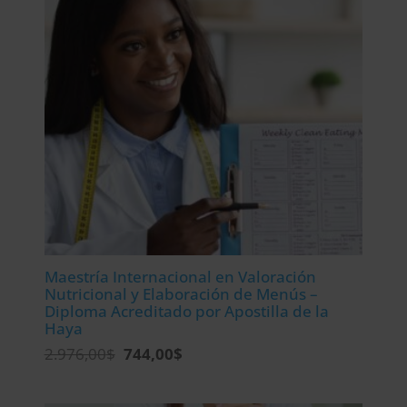
Maestría Internacional en Valoración
Nutricional y Elaboración de Menús –
Diploma Acreditado por Apostilla de la
Haya
El
El
2.976,00
$
744,00
$
precio
precio
original
actual