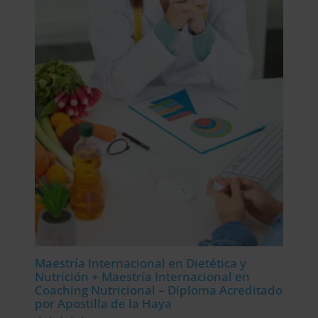
era:
es:
2.976,00$.
744,00$.
Maestría Internacional en Dietética y
Nutrición + Maestría Internacional en
Coaching Nutricional – Diploma Acreditado
por Apostilla de la Haya