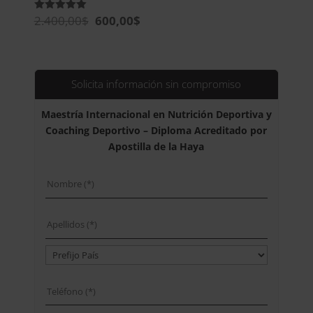
El
El
2.400,00
$
600,00
$
Valorado
con
precio
precio
5.00
de 5
original
actual
era:
es:
2.400,00$.
600,00$.
Solicita información sin compromiso
Maestría Internacional en Nutrición Deportiva y
Coaching Deportivo – Diploma Acreditado por
Apostilla de la Haya