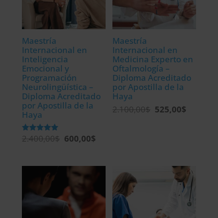
Maestría
Maestría
Internacional en
Internacional en
Inteligencia
Medicina Experto en
Emocional y
Oftalmología –
Programación
Diploma Acreditado
Neurolingüística –
por Apostilla de la
Diploma Acreditado
Haya
por Apostilla de la
2.100,00
$
525,00
$
El
El
Haya
precio
precio
original
actual
2.400,00
$
600,00
$
El
El
Valorado
con
era:
es:
precio
precio
5.00
de 5
2.100,00$.
525,00$.
original
actual
era:
es:
2.400,00$.
600,00$.