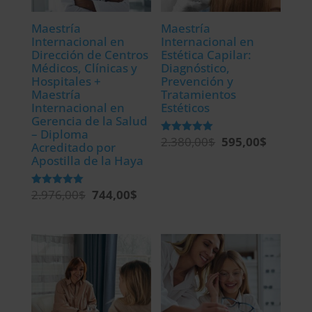
Maestría
Maestría
Internacional en
Internacional en
Dirección de Centros
Estética Capilar:
Médicos, Clínicas y
Diagnóstico,
Hospitales +
Prevención y
Maestría
Tratamientos
Internacional en
Estéticos
Gerencia de la Salud
– Diploma
2.380,00
$
595,00
$
El
El
Valorado
Acreditado por
con
Apostilla de la Haya
precio
precio
5.00
de 5
original
actual
2.976,00
$
744,00
$
El
El
Valorado
era:
es:
con
precio
precio
2.380,00$.
595,00$.
5.00
de 5
original
actual
era:
es:
2.976,00$.
744,00$.