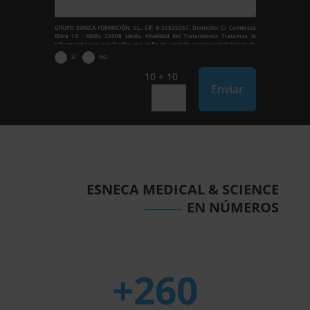
GRUPO ESNECA FORMACIÓN, S.L., CIF: B-25825357, Domicilio: C/ Comtessa
Elvira 13 - Altillo, 25008 Lleida. Finalidad del Tratamiento: Tratamos la
información que nos facilita con el fin de enviarle correos electrónicos de
tipo comercial relacionado con los productos ofrecidos y otros tipo de
SÍ
NO
productos que fueran de su interés. Legitimación del tratamiento:
Consentimiento del interesado. Derechos: Puede ejercitar sus derechos
=
10 + 10
Alternative:
identificándose suficientemente, dirigiéndose a la dirección
Enviar
admin@grupoesneca.com. Para más información consulte nuestra Política
de Privacidad. Desea recibir información comercial (vía telefónica y/o
email):
ESNECA MEDICAL & SCIENCE
______
EN NÚMEROS
+260