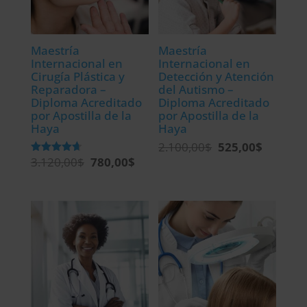
Maestría
Maestría
Internacional en
Internacional en
Cirugía Plástica y
Detección y Atención
Reparadora –
del Autismo –
Diploma Acreditado
Diploma Acreditado
por Apostilla de la
por Apostilla de la
Haya
Haya
2.100,00
$
525,00
$
El
El
3.120,00
$
780,00
$
El
El
Valorado
precio
precio
con
precio
precio
4.67
original
actual
de 5
original
actual
era:
es:
era:
es:
2.100,00$.
525,00$.
3.120,00$.
780,00$.