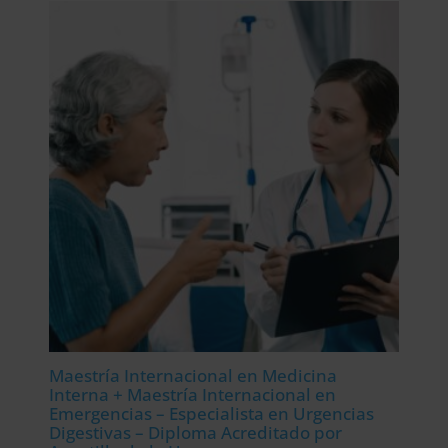
era:
es:
2.976,00$.
744,00$.
Maestría Internacional en Medicina
Interna + Maestría Internacional en
Emergencias – Especialista en Urgencias
Digestivas – Diploma Acreditado por