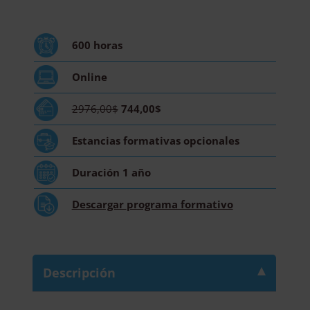
Urgencias
y
UCI
600
horas
-
Diploma
Online
Acreditado
por
2976,00$
744,00$
Apostilla
de
Estancias formativas
opcionales
la
Haya
Duración
1 año
cantidad
Descargar
programa formativo
Descripción