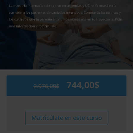
La maestría internacional experto en urgencias y UCI te formará en la
atención a los pacientes de cuidados intensivos. Conocerás las técnicas y
los cuidados que te permitirán ir un paso más allá en tu trayectoria. Pide
más información y matricúlate.
744,00
$
2.976,00
$
El
El
precio
precio
original
actual
era:
es:
2.976,00$.
744,00$.
Maestría
Alternative:
Matricúlate en este curso
Internacional
en