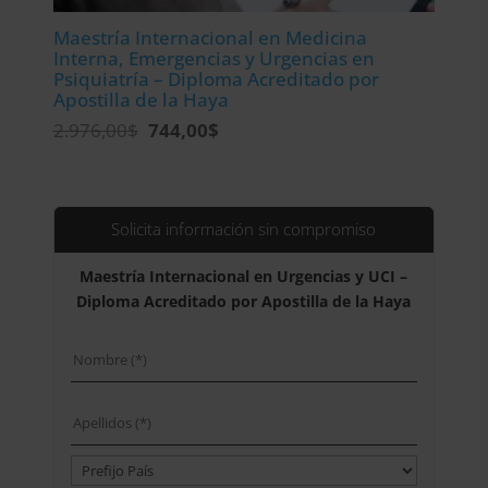
Maestría Internacional en Medicina
Interna, Emergencias y Urgencias en
Psiquiatría – Diploma Acreditado por
Apostilla de la Haya
El
El
2.976,00
$
744,00
$
precio
precio
original
actual
era:
es:
2.976,00$.
744,00$.
Solicita información sin compromiso
Maestría Internacional en Urgencias y UCI –
Diploma Acreditado por Apostilla de la Haya