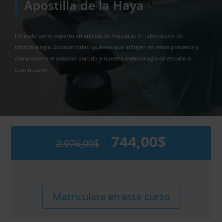
Apostilla de la Haya
Fórmate como experto en análisis de muestras en laboratorio de
microbiología. Conoce todas las áreas que influyen en estos procesos y
cómo sacarle el máximo partido a nuestra metodología de estudio a
continuación.
744,00
$
2.976,00
$
El
El
precio
precio
original
actual
era:
es:
2.976,00$.
744,00$.
Maestría
Alternative:
Matricúlate en este curso
Internacional
en