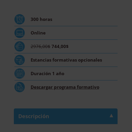
Análisis
de
Muestras
300
horas
en
el
Online
Laboratorio
de
2976,00$
744,00$
Microbiología
-
Estancias formativas
opcionales
Diploma
Acreditado
Duración
1 año
por
Apostilla
Descargar
programa formativo
de
la
Haya
cantidad
Descripción