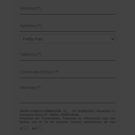
GRUPO ESNECA FORMACIÓN, S.L. , CIF: B25825357, Domicilio: C/
Comtessa Elvira 13 - Altillo, 25008 Lleida.
Finalidad del Tratamiento: Tratamos la información que nos
facilita con el fin de enviarle correos electrónicos de tipo
comercial relacionado con los productos ofrecidos y otros tipo de
SÍ
NO
productos que fueran de su interés.
Legitimación del tratamiento: Consentimiento del interesado.