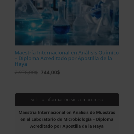
Maestría Internacional en Análisis Químico
– Diploma Acreditado por Apostilla de la
Haya
El
El
2.976,00
$
744,00
$
precio
precio
original
actual
era:
es:
2.976,00$.
744,00$.
Solicita información sin compromiso
Maestría Internacional en Análisis de Muestras
en el Laboratorio de Microbiología – Diploma
Acreditado por Apostilla de la Haya