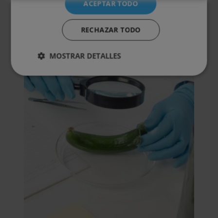
ACEPTAR TODO
Valoraciones (0)
RECHAZAR TODO
Otras titulaciones
MOSTRAR DETALLES