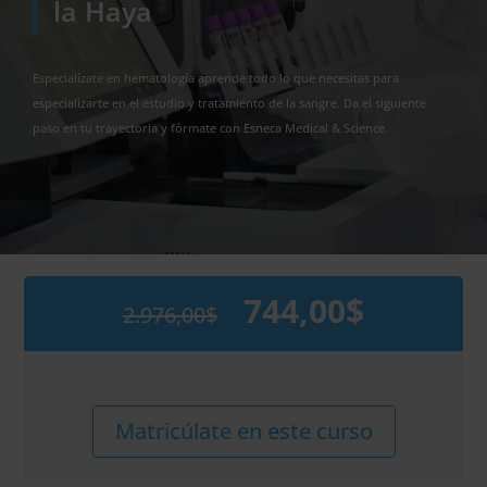
la Haya
Especialízate en hematología aprende todo lo que necesitas para
especializarte en el estudio y tratamiento de la sangre. Da el siguiente
paso en tu trayectoria y fórmate con Esneca Medical & Science.
744,00
$
2.976,00
$
El
El
precio
precio
original
actual
era:
es:
2.976,00$.
744,00$.
Maestría
Alternative:
Matricúlate en este curso
Internacional
en