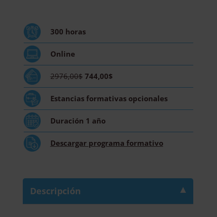
Análisis
Clínico:
Especialidad
300
horas
Hematología
-
Online
Diploma
Acreditado
2976,00$
744,00$
por
Apostilla
Estancias formativas
opcionales
de
la
Duración
1 año
Haya
cantidad
Descargar
programa formativo
Descripción