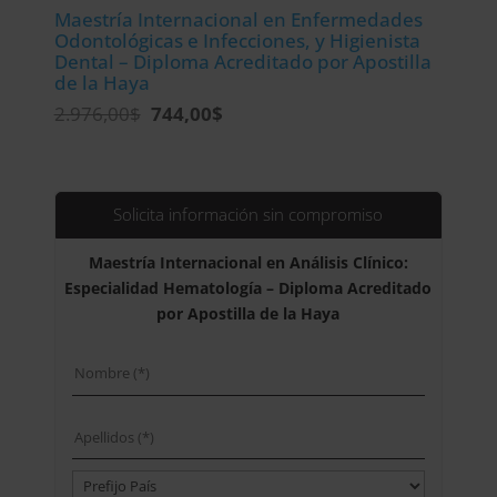
Maestría Internacional en Enfermedades
Odontológicas e Infecciones, y Higienista
Dental – Diploma Acreditado por Apostilla
de la Haya
El
El
2.976,00
$
744,00
$
precio
precio
original
actual
era:
es:
2.976,00$.
744,00$.
Solicita información sin compromiso
Maestría Internacional en Análisis Clínico:
Especialidad Hematología – Diploma Acreditado
por Apostilla de la Haya