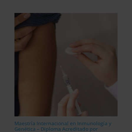
precio
precio
original
actual
era:
es:
2.976,00$.
744,00$.
Maestría Internacional en Inmunología y
Genética – Diploma Acreditado por