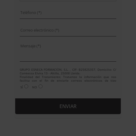
GRUPO ESNECA FORMACIÓN, S.L. , CIF: B25825357, Domicilio: C/
Comtessa Elvira 13 - Altillo, 25008 Lleida.
Finalidad del Tratamiento: Tratamos la información que nos
facilita con el fin de enviarle correos electrónicos de tipo
comercial relacionado con los productos ofrecidos y otros tipo de
SÍ
NO
productos que fueran de su interés.
Legitimación del tratamiento: Consentimiento del interesado.
Derechos: Puede ejercitar sus derechos identificándose
suficientemente, dirigiéndose a la dirección
info@grupoesneca.com.
Para más información consulte nuestra Política de Privacidad.
Desea recibir información comercial (vía telefónica y/o email):
A
l
t