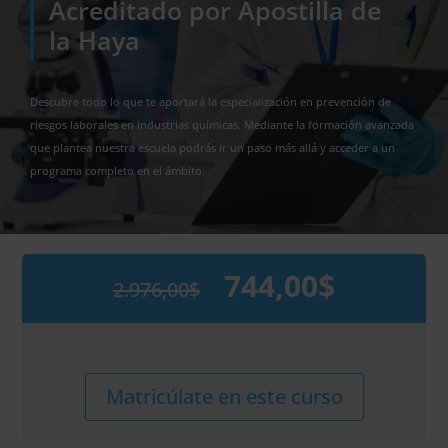
Acreditado por Apostilla de
la Haya
Descubre todo lo que te aportará la especialización en prevención de
riesgos laborales en industrias químicas. Mediante la formación avanzada
que plantea nuestra escuela podrás ir un paso más allá y acceder a un
programa completo en el ámbito.
744,00
$
2.976,00
$
El
El
precio
precio
original
actual
era:
es:
2.976,00$.
744,00$.
Maestría
Alternative:
Matricúlate en este curso
Internacional
en