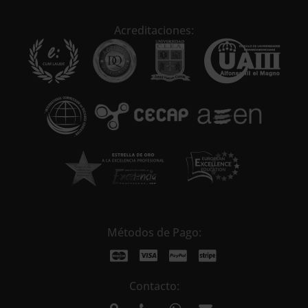
r
n
Acreditaciones:
a
t
i
v
e
:
Métodos de Pago:
Contacto: