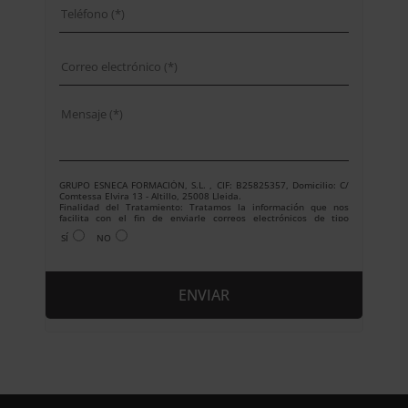
GRUPO ESNECA FORMACIÓN, S.L. , CIF: B25825357, Domicilio: C/
Comtessa Elvira 13 - Altillo, 25008 Lleida.
Finalidad del Tratamiento: Tratamos la información que nos
facilita con el fin de enviarle correos electrónicos de tipo
comercial relacionado con los productos ofrecidos y otros tipo de
SÍ
NO
productos que fueran de su interés.
Legitimación del tratamiento: Consentimiento del interesado.
Derechos: Puede ejercitar sus derechos identificándose
suficientemente, dirigiéndose a la dirección
info@grupoesneca.com.
Para más información consulte nuestra Política de Privacidad.
Desea recibir información comercial (vía telefónica y/o email):
A
l
t
e