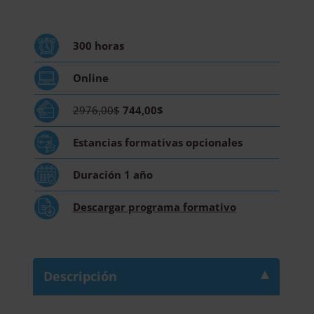
Prevención
de
Riesgos
300
horas
Laborales
en
Online
Industrias
Químicas
2976,00$
744,00$
-
Diploma
Estancias formativas
opcionales
Acreditado
por
Duración
1 año
Apostilla
de
Descargar
programa formativo
la
Haya
cantidad
Descripción