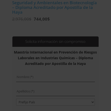
Seguridad y Ambientales en Biotecnología
– Diploma Acreditado por Apostilla de la
Haya
El
El
2.976,00
$
744,00
$
precio
precio
original
actual
era:
es:
2.976,00$.
744,00$.
Solicita información sin compromiso
Maestría Internacional en Prevención de Riesgos
Laborales en Industrias Químicas – Diploma
Acreditado por Apostilla de la Haya