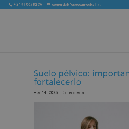
+ 34 91 005 92 36
comercial@esnecamedical.lat
Búsqueda
de
productos
Suelo pélvico: importa
fortalecerlo
Abr 14, 2025
|
Enfermería