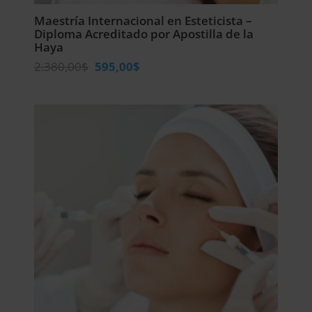
Maestría Internacional en Esteticista –
Diploma Acreditado por Apostilla de la
Haya
El
El
2.380,00
$
595,00
$
precio
precio
original
actual
era:
es:
2.380,00$.
595,00$.