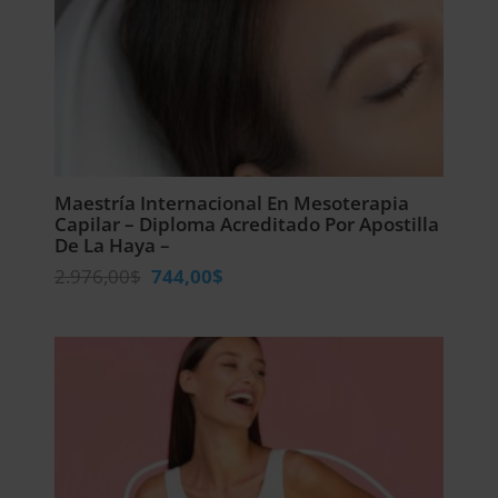
Maestría Internacional En Mesoterapia
Capilar – Diploma Acreditado Por Apostilla
De La Haya –
El
El
2.976,00
$
744,00
$
precio
precio
original
actual
era:
es:
2.976,00$.
744,00$.