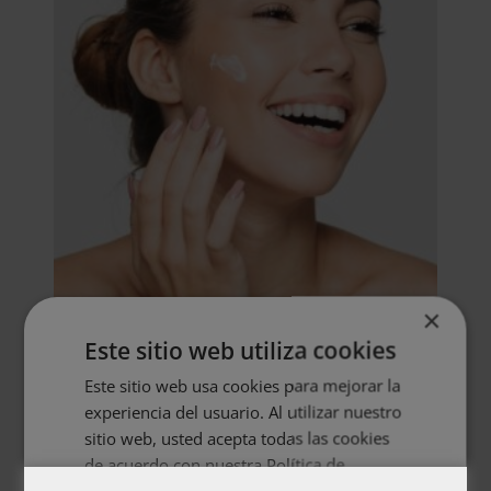
×
Maestría Internacional en Estética y
Este sitio web utiliza cookies
Belleza – Diploma Acreditado por Apostilla
de la Haya
Este sitio web usa cookies para mejorar la
El
El
2.976,00
$
744,00
$
experiencia del usuario. Al utilizar nuestro
precio
precio
sitio web, usted acepta todas las cookies
original
actual
de acuerdo con nuestra Política de
era:
es:
cookies.
Más información