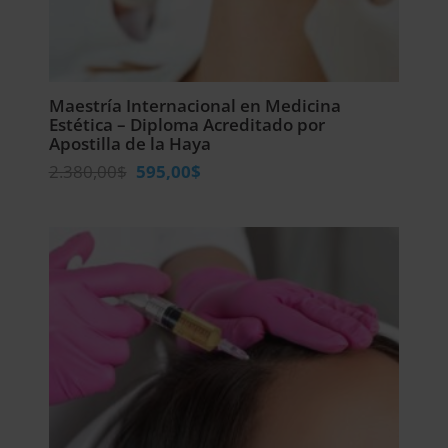
Maestría Internacional en Medicina
Estética – Diploma Acreditado por
Apostilla de la Haya
El
El
2.380,00
$
595,00
$
precio
precio
original
actual
era:
es:
2.380,00$.
595,00$.