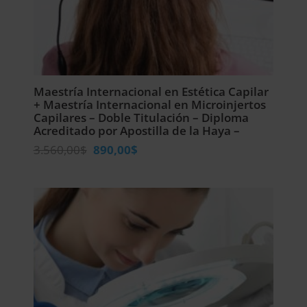
Maestría Internacional en Estética Capilar
+ Maestría Internacional en Microinjertos
Capilares – Doble Titulación – Diploma
Acreditado por Apostilla de la Haya –
El
El
3.560,00
$
890,00
$
precio
precio
original
actual
era:
es:
3.560,00$.
890,00$.