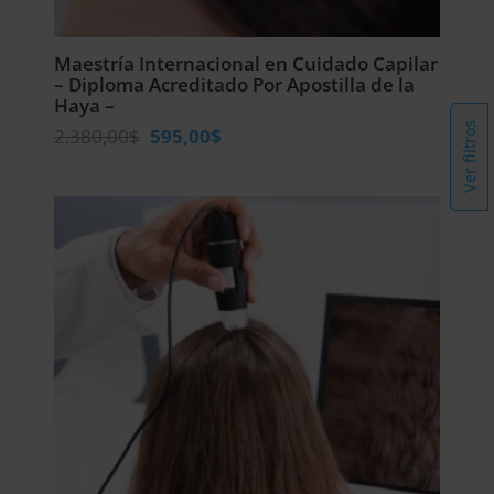
Maestría Internacional en Cuidado Capilar
– Diploma Acreditado Por Apostilla de la
Haya –
Ver filtros
El
El
2.380,00
$
595,00
$
precio
precio
original
actual
era:
es:
2.380,00$.
595,00$.