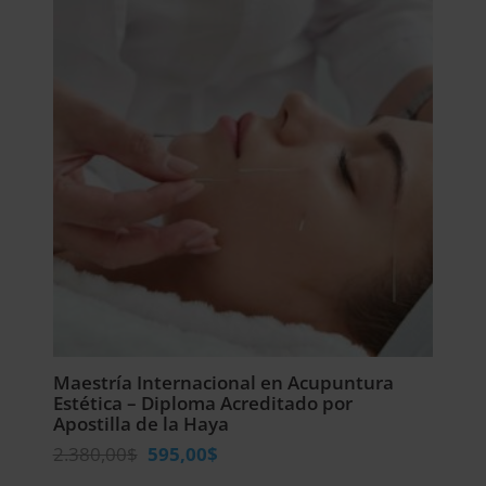
Maestría Internacional en Acupuntura
Estética – Diploma Acreditado por
Apostilla de la Haya
El
El
2.380,00
$
595,00
$
precio
precio