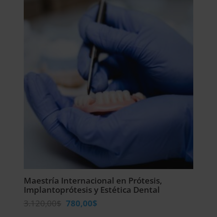
2.976,00$.
744,00$.
Maestría Internacional en Prótesis,
Implantoprótesis y Estética Dental
El
El
3.120,00
$
780,00
$
precio
precio