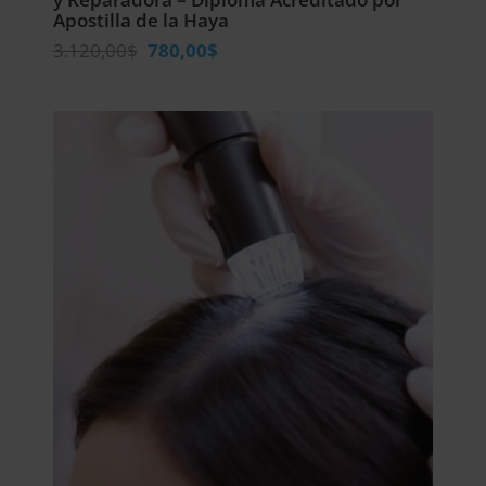
Apostilla de la Haya
El
El
3.120,00
$
780,00
$
precio
precio
original
actual
era:
es:
3.120,00$.
780,00$.