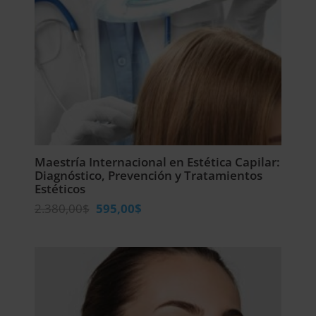
Maestría Internacional en Estética Capilar:
Diagnóstico, Prevención y Tratamientos
Estéticos
El
El
2.380,00
$
595,00
$
precio
precio
original
actual
era:
es:
2.380,00$.
595,00$.