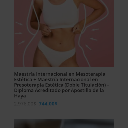
Maestría Internacional en Mesoterapia
Estética + Maestría Internacional en
Presoterapia Estética (Doble Titulación) –
Diploma Acreditado por Apostilla de la
Haya
El
El
2.976,00
$
744,00
$
precio
precio
original
actual
era:
es: