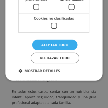
alimentos como frutas, verduras o proteínas.
Ante alergias o intolerancias alimentarias
, para
garantizar una dieta equilibrada sin carencias
Cookies no clasificadas
nutricionales.
Cuando aparecen problemas digestivos
frecuentes
, como estreñimiento, gases, dolor
abdominal o diarreas recurrentes.
ACEPTAR TODO
En etapas clave del desarrollo
, como el inicio de
la alimentación complementaria, la etapa escolar
RECHAZAR TODO
o la adolescencia.
Si el infante practica deporte de forma regular o
MOSTRAR DETALLES
intensa
, y necesita una alimentación que cubra
sus demandas energéticas.
En todos estos casos, contar con un nutricionista
infantil aporta seguridad, tranquilidad y una guía
profesional adaptada a cada familia.