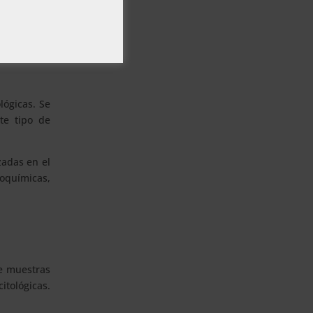
lógicas. Se
ste tipo de
zadas en el
toquímicas,
de muestras
itológicas.