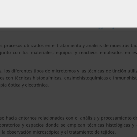
mento al contenido del curso.
 Técnicas de Histotecnología y
 procesos utilizados en el tratamiento y análisis de muestras bio
, junto con los materiales, equipos y reactivos empleados en e
, los diferentes tipos de microtomos y las técnicas de tinción utili
ados con técnicas histoquímicas, enzimohistoquímicas e inmunohis
a óptica y electrónica.
se hacia entornos relacionados con el análisis y procesamiento 
boratorios y espacios donde se emplean técnicas histológicas y c
 la observación microscópica y el tratamiento de tejidos.