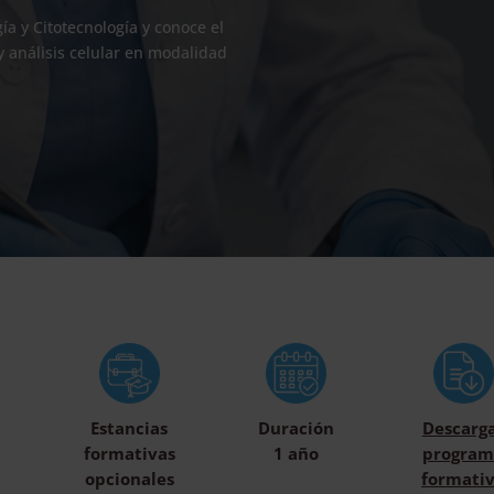
ía y Citotecnología y conoce el
y análisis celular en modalidad
Estancias
Duración
Descarg
formativas
1 año
program
opcionales
formati