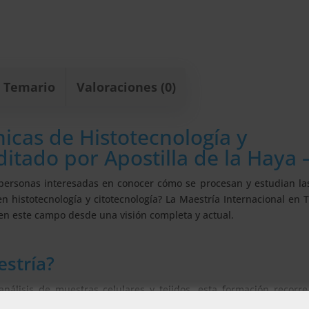
Temario
Valoraciones (0)
icas de Histotecnología y
itado por Apostilla de la Haya 
ás personas interesadas en conocer cómo se procesan y estudian l
en histotecnología y citotecnología? La Maestría Internacional en 
 en este campo desde una visión completa y actual.
estría?
análisis de muestras celulares y tejidos, esta formación recorr
hasta distintas técnicas utilizadas en el tratamiento de muest