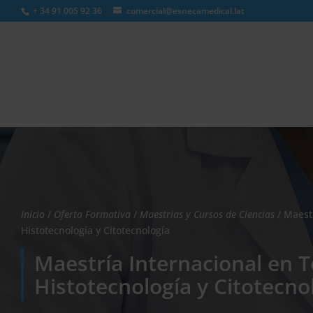
+ 34 91 005 92 36
comercial@esnecamedical.lat
Búsqueda
de
productos
Inicio
/
Oferta Formativa
/
Maestrías y Cursos de Ciencias
/ Maest
Histotecnología y Citotecnología
Maestría Internacional en T
Histotecnología y Citotecno