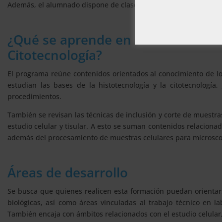
Además, el alumnado dispone de clases en directo como comple
¿Qué se aprende en la Maestría en
Citotecnología?
El programa reúne contenidos orientados al conocimiento de los
estudian las bases de la histotecnología y la citotecnología
procedimientos.
También se revisan las técnicas de inclusión y corte de muestras
estudio celular y tisular. A esto se suman contenidos relacion
además del procesamiento de muestras celulares para microscopí
Áreas de desarrollo
Se busca que quienes realicen esta formación puedan orientar
biológicas, así como áreas vinculadas al trabajo técnico en la
También encaja con ámbitos relacionados con el estudio celular,