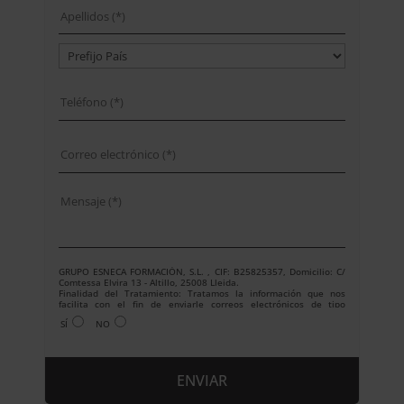
GRUPO ESNECA FORMACIÓN, S.L. , CIF: B25825357, Domicilio: C/
Comtessa Elvira 13 - Altillo, 25008 Lleida.
Finalidad del Tratamiento: Tratamos la información que nos
facilita con el fin de enviarle correos electrónicos de tipo
comercial relacionado con los productos ofrecidos y otros tipo de
SÍ
NO
productos que fueran de su interés.
Legitimación del tratamiento: Consentimiento del interesado.
Derechos: Puede ejercitar sus derechos identificándose
suficientemente, dirigiéndose a la dirección
info@grupoesneca.com.
Para más información consulte nuestra Política de Privacidad.
Desea recibir información comercial (vía telefónica y/o email):