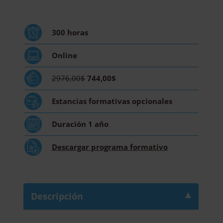
Métodos
Instrumentales
de
300
horas
Análisis
Químico
Online
-
Diploma
2976,00$
744,00$
Acreditado
por
Estancias formativas
opcionales
Apostilla
de
Duración
1 año
la
Haya
Descargar
programa formativo
cantidad
Descripción