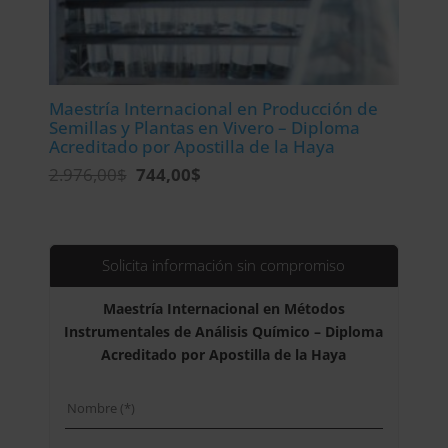
Maestría Internacional en Producción de
Semillas y Plantas en Vivero – Diploma
Acreditado por Apostilla de la Haya
El
El
2.976,00
$
744,00
$
precio
precio
original
actual
era:
es:
2.976,00$.
744,00$.
Solicita información sin compromiso
Maestría Internacional en Métodos
Instrumentales de Análisis Químico – Diploma
Acreditado por Apostilla de la Haya