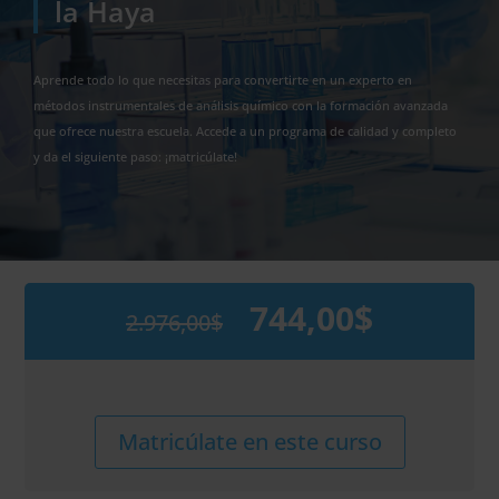
la Haya
Aprende todo lo que necesitas para convertirte en un experto en
métodos instrumentales de análisis químico con la formación avanzada
que ofrece nuestra escuela. Accede a un programa de calidad y completo
y da el siguiente paso: ¡matricúlate!
744,00
$
2.976,00
$
El
El
precio
precio
original
actual
era:
es:
2.976,00$.
744,00$.
Maestría
Alternative:
Matricúlate en este curso
Internacional
en