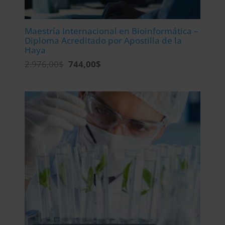
Maestría Internacional en Bioinformática –
Diploma Acreditado por Apostilla de la
Haya
El
El
2.976,00
$
744,00
$
precio
precio
original
actual
era:
es:
2.976,00$.
744,00$.