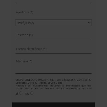
GRUPO ESNECA FORMACIÓN, S.L. , CIF: B25825357, Domicilio: C/
Comtessa Elvira 13 - Altillo, 25008 Lleida.
Finalidad del Tratamiento: Tratamos la información que nos
facilita con el fin de enviarle correos electrónicos de tipo
comercial relacionado con los productos ofrecidos y otros tipo de
SÍ
NO
productos que fueran de su interés.
Legitimación del tratamiento: Consentimiento del interesado.
Derechos: Puede ejercitar sus derechos identificándose
suficientemente, dirigiéndose a la dirección
info@grupoesneca.com.