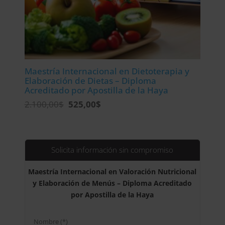
Maestría Internacional en Dietoterapia y
Elaboración de Dietas – Diploma
Acreditado por Apostilla de la Haya
El
El
2.100,00
$
525,00
$
precio
precio
original
actual
era:
es:
2.100,00$.
525,00$.
Solicita información sin compromiso
Maestría Internacional en Valoración Nutricional
y Elaboración de Menús – Diploma Acreditado
por Apostilla de la Haya