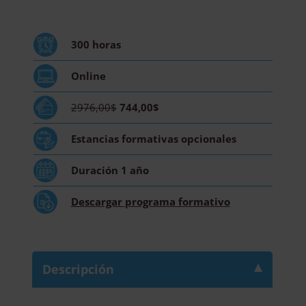
Valoración
Nutricional
y
300
horas
Elaboración
de
Online
Menús
-
2976,00$
744,00$
Diploma
Acreditado
Estancias formativas
opcionales
por
Apostilla
Duración
1 año
de
la
Descargar
programa formativo
Haya
cantidad
Descripción