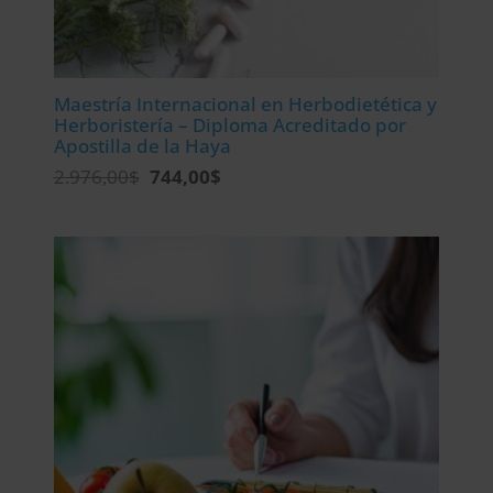
Maestría Internacional en Herbodietética y
Herboristería – Diploma Acreditado por
Apostilla de la Haya
El
El
2.976,00
$
744,00
$
precio
precio
original
actual
era:
es:
2.976,00$.
744,00$.