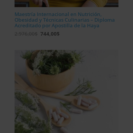
Maestría Internacional en Nutrición,
Obesidad y Técnicas Culinarias – Diploma
Acreditado por Apostilla de la Haya
El
El
2.976,00
$
744,00
$
precio
precio
original
actual
era:
es:
2.976,00$.
744,00$.