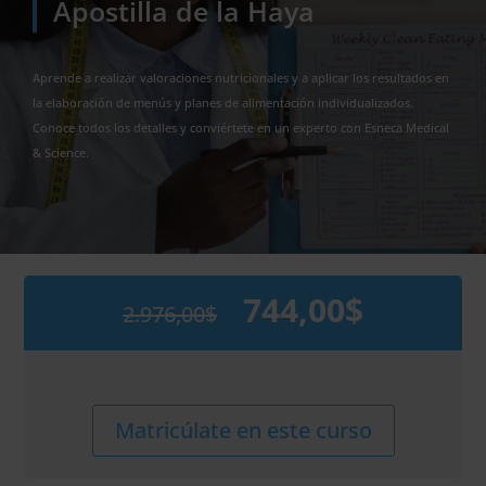
Apostilla de la Haya
Aprende a realizar valoraciones nutricionales y a aplicar los resultados en
la elaboración de menús y planes de alimentación individualizados.
Conoce todos los detalles y conviértete en un experto con Esneca Medical
& Science.
744,00
$
2.976,00
$
El
El
precio
precio
original
actual
era:
es:
2.976,00$.
744,00$.
Maestría
Alternative:
Matricúlate en este curso
Internacional
en