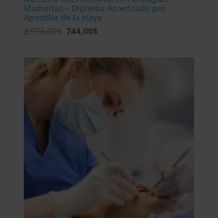
Mamarias – Diploma Acreditado por
Apostilla de la Haya
El
El
2.976,00
$
744,00
$
precio
precio
original
actual
era:
es:
2.976,00$.
744,00$.