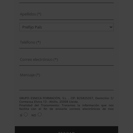
GRUPO ESNECA FORMACIÓN, S.L. , CIF: B25825357, Domicilio: C/
Comtessa Elvira 13 - Altillo, 25008 Lleida.
Finalidad del Tratamiento: Tratamos la información que nos
facilita con el fin de enviarle correos electrónicos de tipo
comercial relacionado con los productos ofrecidos y otros tipo de
SÍ
NO
productos que fueran de su interés.
Legitimación del tratamiento: Consentimiento del interesado.
Derechos: Puede ejercitar sus derechos identificándose
suficientemente, dirigiéndose a la dirección
info@grupoesneca.com.