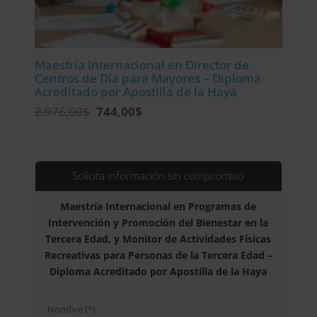
Maestría Internacional en Director de
Centros de Día para Mayores – Diploma
Acreditado por Apostilla de la Haya
El
El
2.976,00
$
744,00
$
precio
precio
original
actual
era:
es:
2.976,00$.
744,00$.
Solicita información sin compromiso
Maestría Internacional en Programas de
Intervención y Promoción del Bienestar en la
Tercera Edad, y Monitor de Actividades Físicas
Recreativas para Personas de la Tercera Edad –
Diploma Acreditado por Apostilla de la Haya