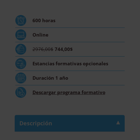
Programas
de
Intervención
600
horas
y
Promoción
Online
del
Bienestar
2976,00$
744,00$
en
la
Estancias formativas
opcionales
Tercera
Edad,
Duración
1 año
y
Monitor
Descargar
programa formativo
de
Actividades
Físicas
Recreativas
Descripción
para
Personas
de