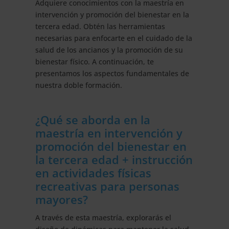
Adquiere conocimientos con la maestría en
la
intervención y promoción del bienestar en la
Tercera
tercera edad. Obtén las herramientas
Edad
necesarias para enfocarte en el cuidado de la
-
salud de los ancianos y la promoción de su
Diploma
bienestar físico. A continuación, te
Acreditado
presentamos los aspectos fundamentales de
por
nuestra doble formación.
Apostilla
de
la
¿Qué se aborda en la
Haya
maestría en intervención y
cantidad
promoción del bienestar en
la tercera edad + instrucción
en actividades físicas
recreativas para personas
mayores?
A través de esta maestría, explorarás el