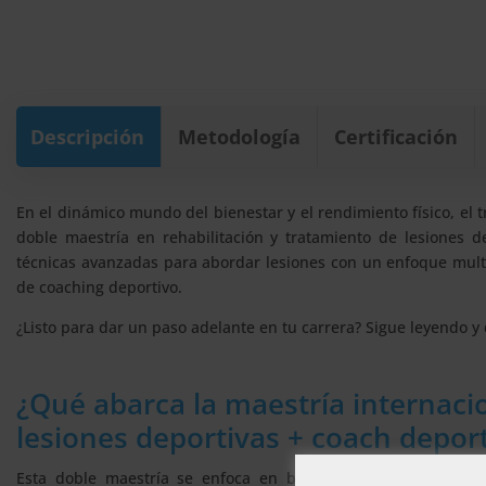
Descripción
Metodología
Certificación
En el dinámico mundo del bienestar y el rendimiento físico, el 
doble maestría en rehabilitación y tratamiento de lesiones 
técnicas avanzadas para abordar lesiones con un enfoque multidis
de coaching deportivo.
¿Listo para dar un paso adelante en tu carrera? Sigue leyendo 
¿Qué abarca la maestría internacio
lesiones deportivas + coach depor
Esta doble maestría se enfoca en brindar una formación co