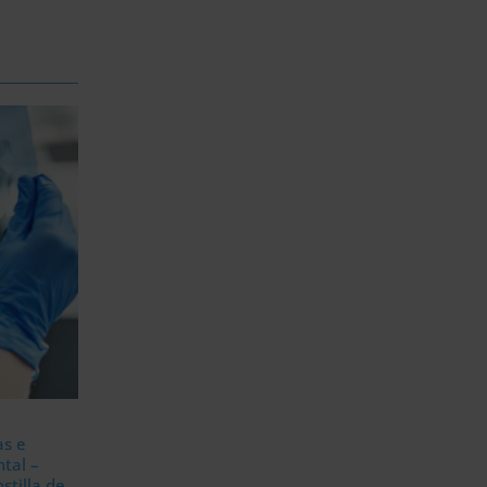
s e
ntal –
stilla de