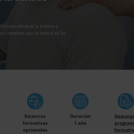
on Esneca Medical & Science y
ma completo que te dotará de las
Estancias
Duración
Descarg
formativas
1 año
program
opcionales
formati