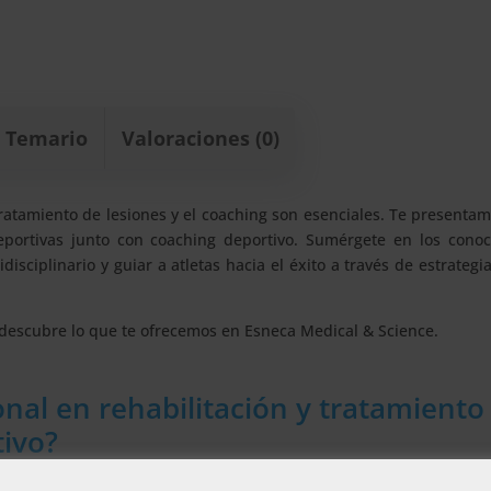
Temario
Valoraciones (0)
tratamiento de lesiones y el coaching son esenciales. Te presenta
deportivas junto con coaching deportivo. Sumérgete en los conoc
ciplinario y guiar a atletas hacia el éxito a través de estrategia
y descubre lo que te ofrecemos en Esneca Medical & Science.
nal en rehabilitación y tratamiento
tivo?
mpleta en ambas disciplinas. Aprenderás sobre la anatomía d