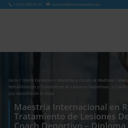
+ 34 91 005 92 36
comercial@esnecamedical.lat
Búsqueda
de
productos
Inicio
/
Oferta Formativa
/
Maestrías y Cursos de Medicina
/ Maest
Rehabilitación y Tratamiento de Lesiones Deportivas, y Coach
por Apostilla de la Haya
Maestría Internacional en R
Tratamiento de Lesiones De
Coach Deportivo – Diploma