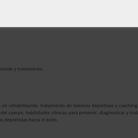
r sus funciones en estos ámbitos y/o puestos de trabajo:
ención y tratamiento.
 en rehabilitación, tratamiento de lesiones deportivas y coaching
 del cuerpo, habilidades clínicas para prevenir, diagnosticar y trat
s deportistas hacia el éxito.