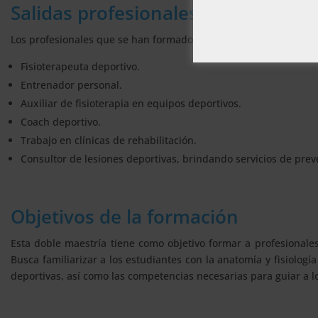
Salidas profesionales
Los profesionales que se han formado en el sector suelen ejerce
Fisioterapeuta deportivo.
Entrenador personal.
Auxiliar de fisioterapia en equipos deportivos.
Coach deportivo.
Trabajo en clínicas de rehabilitación.
Consultor de lesiones deportivas, brindando servicios de prev
Objetivos de la formación
Esta doble maestría tiene como objetivo formar a profesionales
Busca familiarizar a los estudiantes con la anatomía y fisiología
deportivas, así como las competencias necesarias para guiar a lo