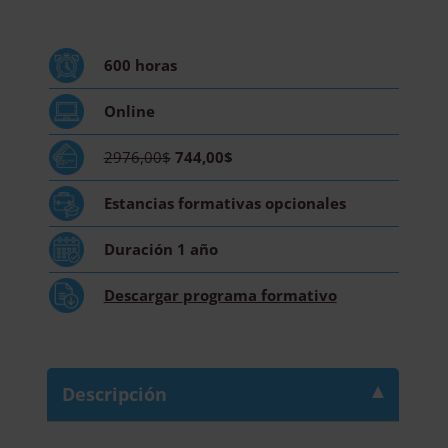
Perito
Judicial
en
600
horas
Control
de
Online
Plagas
-
2976,00$
744,00$
Diploma
Acreditado
Estancias formativas
opcionales
por
Apostilla
Duración
1 año
de
la
Descargar
programa formativo
Haya
cantidad
Descripción