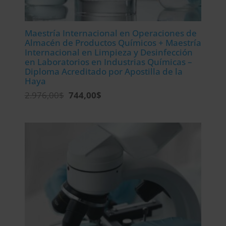
Maestría Internacional en Operaciones de
Almacén de Productos Químicos + Maestría
Internacional en Limpieza y Desinfección
en Laboratorios en Industrias Químicas –
Diploma Acreditado por Apostilla de la
Haya
El
El
2.976,00
$
744,00
$
precio
precio
original
actual
era:
es:
2.976,00$.
744,00$.