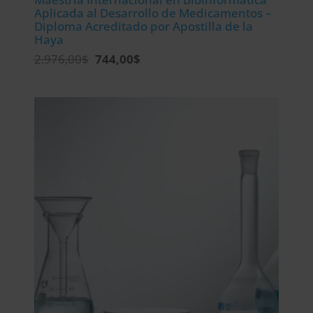
Aplicada al Desarrollo de Medicamentos –
Diploma Acreditado por Apostilla de la
Haya
El
El
2.976,00
$
744,00
$
precio
precio
original
actual
era:
es:
2.976,00$.
744,00$.