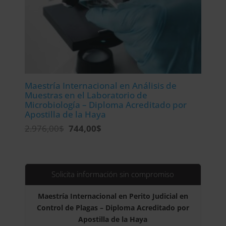
Maestría Internacional en Análisis de
Muestras en el Laboratorio de
Microbiología – Diploma Acreditado por
Apostilla de la Haya
El
El
2.976,00
$
744,00
$
precio
precio
original
actual
era:
es:
2.976,00$.
744,00$.
Solicita información sin compromiso
Maestría Internacional en Perito Judicial en
Control de Plagas – Diploma Acreditado por
Apostilla de la Haya