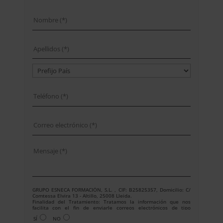
GRUPO ESNECA FORMACIÓN, S.L. , CIF: B25825357, Domicilio: C/
Comtessa Elvira 13 - Altillo, 25008 Lleida.
Finalidad del Tratamiento: Tratamos la información que nos
facilita con el fin de enviarle correos electrónicos de tipo
comercial relacionado con los productos ofrecidos y otros tipo de
SÍ
NO
productos que fueran de su interés.