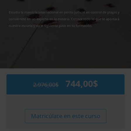
Estudia la maestría internacional en perito judicial en control de plagas y
conviértete en un experto en la materia. Conoce todo lo que te aportará
nuestra escuela y da el siguiente paso en tu formación.
744,00
$
2.976,00
$
El
El
precio
precio
original
actual
era:
es:
2.976,00$.
744,00$.
Maestría
Alternative:
Matricúlate en este curso
Internacional
en