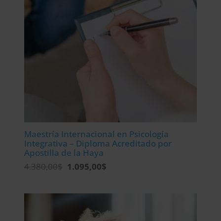
Maestría Internacional en Psicología
Integrativa – Diploma Acreditado por
Apostilla de la Haya
El
El
4.380,00
$
1.095,00
$
precio
precio
original
actual
era:
es:
4.380,00$.
1.095,00$.