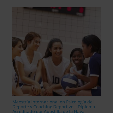
original
actual
era:
es:
2.976,00$.
744,00$.
Maestría Internacional en Psicología del
Deporte y Coaching Deportivo – Diploma
Acreditado por Apostilla de la Haya