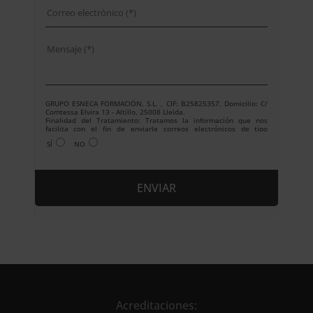
GRUPO ESNECA FORMACIÓN, S.L. , CIF: B25825357, Domicilio: C/
Comtessa Elvira 13 - Altillo, 25008 Lleida.
Finalidad del Tratamiento: Tratamos la información que nos
facilita con el fin de enviarle correos electrónicos de tipo
comercial relacionado con los productos ofrecidos y otros tipo de
SÍ
NO
productos que fueran de su interés.
Legitimación del tratamiento: Consentimiento del interesado.
Derechos: Puede ejercitar sus derechos identificándose
suficientemente, dirigiéndose a la dirección
info@grupoesneca.com.
Para más información consulte nuestra Política de Privacidad.
Desea recibir información comercial (vía telefónica y/o email):
A
l
t
e
r
n
Acreditaciones: