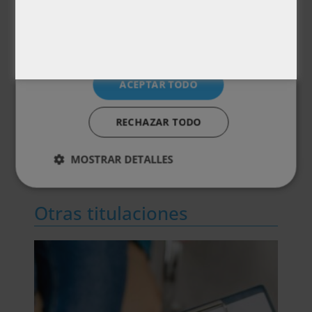
procesos cognitivos.
Cookies no clasificadas
Metodología
Certificación
ACEPTAR TODO
Temario
RECHAZAR TODO
Valoraciones (0)
MOSTRAR DETALLES
Otras titulaciones