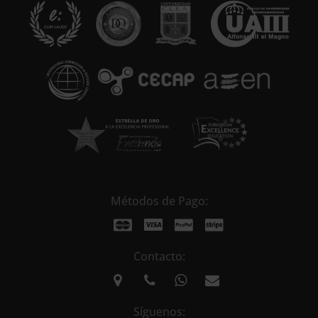
a
t
i
v
e
:
Métodos de Pago:
Contacto:
Síguenos: