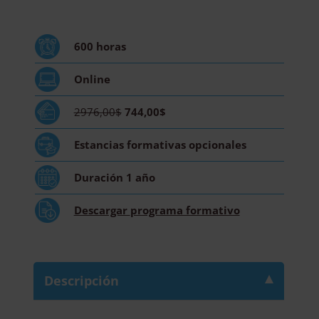
Neuroplasticidad
y
Desarrollo
600
horas
Cognitivo
-
Online
Diploma
Acreditado
2976,00$
744,00$
por
Apostilla
Estancias formativas
opcionales
de
la
Duración
1 año
Haya
cantidad
Descargar
programa formativo
Descripción