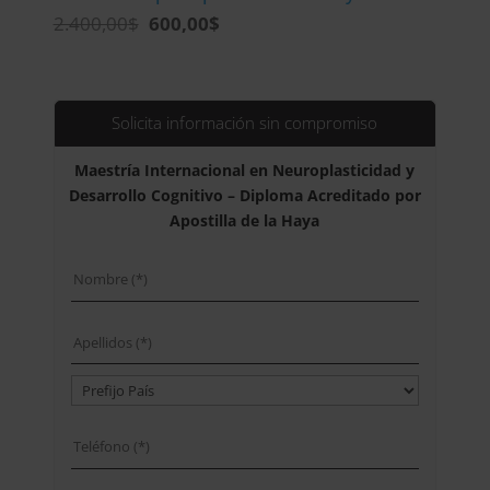
El
El
2.400,00
$
600,00
$
precio
precio
original
actual
era:
es:
2.400,00$.
600,00$.
Solicita información sin compromiso
Maestría Internacional en Neuroplasticidad y
Desarrollo Cognitivo – Diploma Acreditado por
Apostilla de la Haya