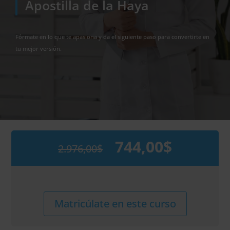
Apostilla de la Haya
Fórmate en lo que te apasiona y da el siguiente paso para convertirte en
tu mejor versión.
744,00
$
2.976,00
$
El
El
precio
precio
original
actual
era:
es:
2.976,00$.
744,00$.
Maestría
Alternative:
Matricúlate en este curso
Internacional
en