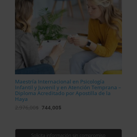
Maestría Internacional en Psicología
Infantil y Juvenil y en Atención Temprana –
Diploma Acreditado por Apostilla de la
Haya
El
El
2.976,00
$
744,00
$
precio
precio
original
actual
era:
es:
2.976,00$.
744,00$.
Solicita información sin compromiso