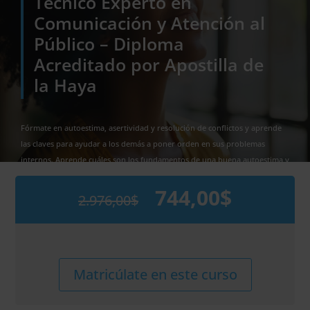
Técnico Experto en
Comunicación y Atención al
Público – Diploma
Acreditado por Apostilla de
la Haya
Fórmate en autoestima, asertividad y resolución de conflictos y aprende
las claves para ayudar a los demás a poner orden en sus problemas
internos. Aprende cuáles son los fundamentos de una buena autoestima y
cómo ser más asertivo con la especialización de Esneca Medical & Science.
744,00
$
2.976,00
$
El
El
precio
precio
original
actual
era:
es:
2.976,00$.
744,00$.
Maestría
Alternative:
Matricúlate en este curso
Internacional
en