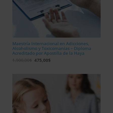
Maestría Internacional en Adicciones,
Alcoholismo y Toxicomanías – Diploma
Acreditado por Apostilla de la Haya
El
El
1.900,00
$
475,00
$
precio
precio
original
actual
era:
es:
1.900,00$.
475,00$.