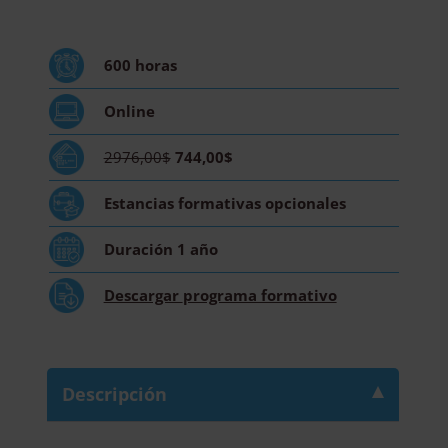
Autoestima,
Asertividad
y
600
horas
Resolución
de
Online
Conflictos,
y
2976,00$
744,00$
Técnico
Experto
Estancias formativas
opcionales
en
Comunicación
Duración
1 año
y
Atención
Descargar
programa formativo
al
Público
-
Diploma
Descripción
Acreditado
por
Apostilla