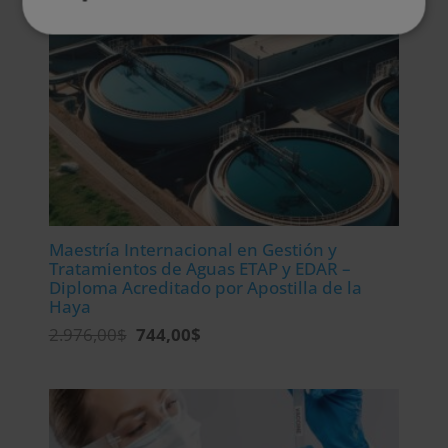
Maestría Internacional en Gestión y
Tratamientos de Aguas ETAP y EDAR –
Diploma Acreditado por Apostilla de la
Haya
El
El
2.976,00
$
744,00
$
precio
precio
original
actual
era:
es:
2.976,00$.
744,00$.