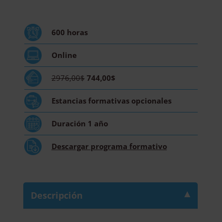
Bioinformática
Aplicada
al
600
horas
Desarrollo
de
Online
Medicamentos
-
2976,00$
744,00$
Diploma
Acreditado
Estancias formativas
opcionales
por
Apostilla
Duración
1 año
de
la
Descargar
programa formativo
Haya
cantidad
Descripción