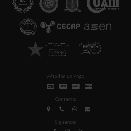
t
i
v
e
:
Métodos de Pago:
Contacto:
Síguenos: