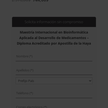
precio
precio
original
actual
era:
es:
2.976,00$.
744,00$.
Solicita información sin compromiso
Maestría Internacional en Bioinformática
Aplicada al Desarrollo de Medicamentos –
Diploma Acreditado por Apostilla de la Haya