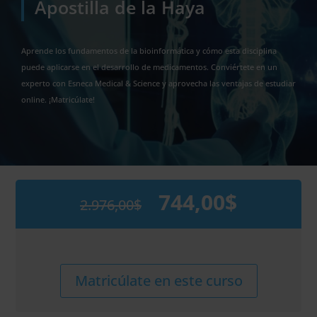
Apostilla de la Haya
Aprende los fundamentos de la bioinformática y cómo esta disciplina
puede aplicarse en el desarrollo de medicamentos. Conviértete en un
experto con Esneca Medical & Science y aprovecha las ventajas de estudiar
online. ¡Matricúlate!
744,00
$
2.976,00
$
El
El
precio
precio
original
actual
era:
es:
2.976,00$.
744,00$.
Maestría
Alternative:
Matricúlate en este curso
Internacional
en