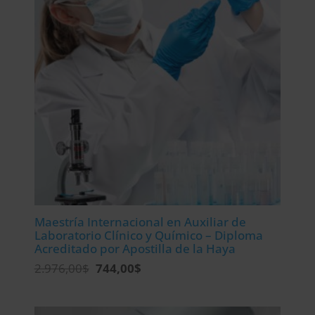
Maestría Internacional en Auxiliar de
Laboratorio Clínico y Químico – Diploma
Acreditado por Apostilla de la Haya
El
El
2.976,00
$
744,00
$
precio
precio
original
actual
era:
es: