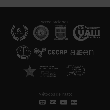
t
e
r
n
Acreditaciones:
a
t
i
v
e
:
Métodos de Pago: