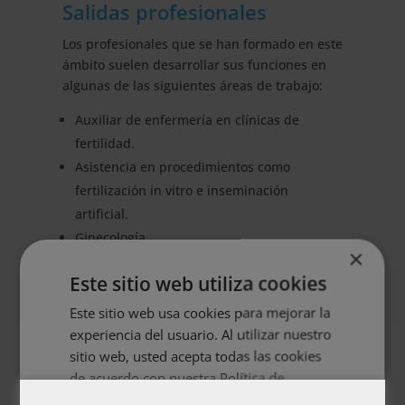
Salidas profesionales
Los profesionales que se han formado en este
ámbito suelen desarrollar sus funciones en
algunas de las siguientes áreas de trabajo:
Auxiliar de enfermería en clínicas de
fertilidad.
Asistencia en procedimientos como
fertilización in vitro e inseminación
artificial.
Ginecología.
×
Obstetricia.
Este sitio web utiliza cookies
Educación.
Investigación y desarrollo.
Este sitio web usa cookies para mejorar la
experiencia del usuario. Al utilizar nuestro
sitio web, usted acepta todas las cookies
Objetivos de la maestría
de acuerdo con nuestra Política de
cookies.
Más información