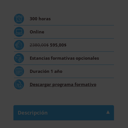
Auxiliar
de
Enfermería
300
horas
-
Especialidad
Online
en
Reproducción
2380,00$
595,00$
Humana
Asistida
Estancias formativas
opcionales
y
Fertilidad
Duración
1 año
-
Diploma
Descargar
programa formativo
Acreditado
por
Apostilla
de
Descripción
la
Haya
cantidad