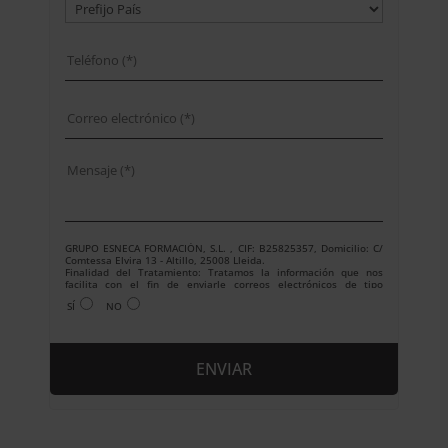
GRUPO ESNECA FORMACIÓN, S.L. , CIF: B25825357, Domicilio: C/
Comtessa Elvira 13 - Altillo, 25008 Lleida.
Finalidad del Tratamiento: Tratamos la información que nos
facilita con el fin de enviarle correos electrónicos de tipo
comercial relacionado con los productos ofrecidos y otros tipo de
SÍ
NO
productos que fueran de su interés.
Legitimación del tratamiento: Consentimiento del interesado.
Derechos: Puede ejercitar sus derechos identificándose
suficientemente, dirigiéndose a la dirección
info@grupoesneca.com.
Para más información consulte nuestra Política de Privacidad.
Desea recibir información comercial (vía telefónica y/o email):
A
l