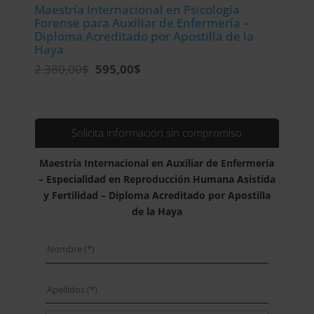
Maestría Internacional en Psicología
Forense para Auxiliar de Enfermería –
Diploma Acreditado por Apostilla de la
Haya
El
El
2.380,00
$
595,00
$
precio
precio
original
actual
era:
es:
2.380,00$.
595,00$.
Solicita información sin compromiso
Maestría Internacional en Auxiliar de Enfermería
– Especialidad en Reproducción Humana Asistida
y Fertilidad – Diploma Acreditado por Apostilla
de la Haya