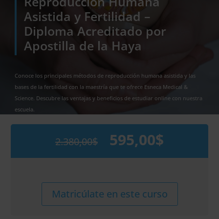
Reproducción Humana
Asistida y Fertilidad –
Diploma Acreditado por
Apostilla de la Haya
Conoce los principales métodos de reproducción humana asistida y las
bases de la fertilidad con la maestría que te ofrece Esneca Medical &
Science. Descubre las ventajas y beneficios de estudiar online con nuestra
escuela.
595,00
$
2.380,00
$
El
El
precio
precio
original
actual
era:
es:
2.380,00$.
595,00$.
Maestría
Alternative:
Matricúlate en este curso
Internacional
en