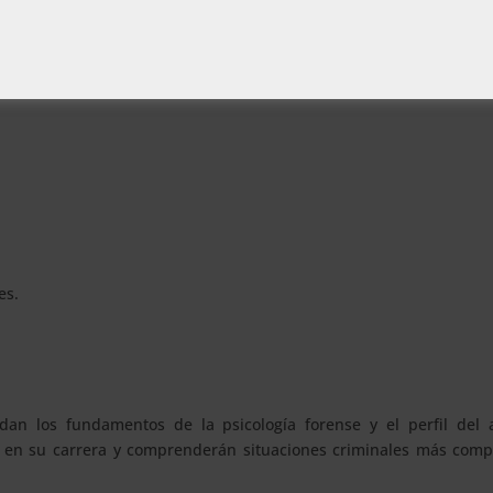
diversos puestos y entornos laborales:
es.
n los fundamentos de la psicología forense y el perfil del a
s en su carrera y comprenderán situaciones criminales más compl