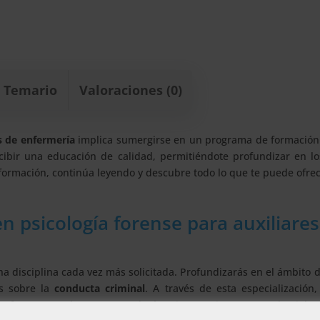
Temario
Valoraciones (0)
s de enfermería
implica sumergirse en un programa de formación
ecibir una educación de calidad, permitiéndote profundizar en l
formación, continúa leyendo y descubre todo lo que te puede ofrec
n psicología forense para auxiliares
 disciplina cada vez más solicitada. Profundizarás en el ámbito 
as sobre la
conducta criminal
. A través de esta especialización
os forenses, así como aprenderás a intervenir en casos de violen