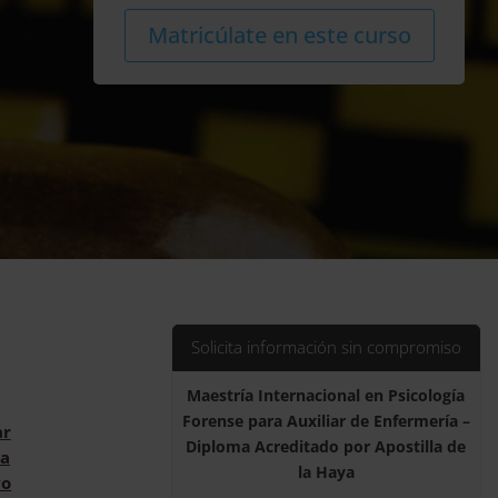
2.380,00$.
595,00$.
Maestría
Alternat
Matricúlate en este curso
Internacional
en
Psicología
Forense
para
Auxiliar
de
Enfermería
-
Diploma
Acreditado
por
Solicita información sin compromiso
Apostilla
de
Maestría Internacional en Psicología
la
Forense para Auxiliar de Enfermería –
Haya
ar
Diploma Acreditado por Apostilla de
cantidad
a
la Haya
vo