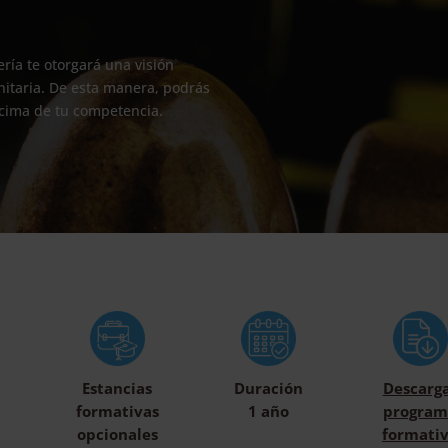
ría te otorgará una visión
anitaria. De esta manera, podrás
ncima de tu competencia.
Estancias
Duración
Descarg
formativas
1 año
program
opcionales
formati