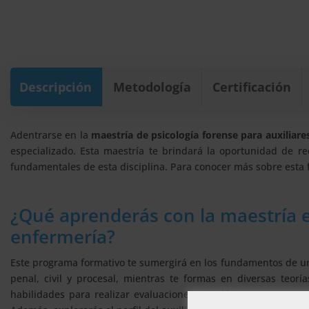
Descripción
Metodología
Certificación
Adentrarse en la
maestría de psicología forense para auxiliare
especializado. Esta maestría te brindará la oportunidad de r
fundamentales de esta disciplina. Para conocer más sobre esta 
¿Qué aprenderás con la maestría e
enfermería?
Este programa formativo te sumergirá en los fundamentos de una
penal, civil y procesal, mientras te formas en diversas teorí
habilidades para realizar evaluaciones psicológicas en entorn