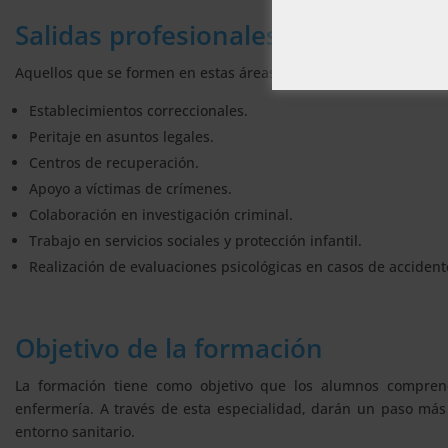
Salidas profesionales
Aquellos que se formen en estas áreas podrán desempeñarse en 
Establecimientos correccionales.
Peritaje en asuntos legales.
Centros de recuperación.
Apoyo a víctimas de crímenes.
Colaboración en investigación criminal.
Trabajo en servicios sociales y protección infantil.
Realización de evaluaciones psicológicas en casos de accident
Objetivo de la formación
La formación tiene como objetivo que los alumnos comprenda
enfermería. A través de esta especialidad, darán un paso má
entorno sanitario.