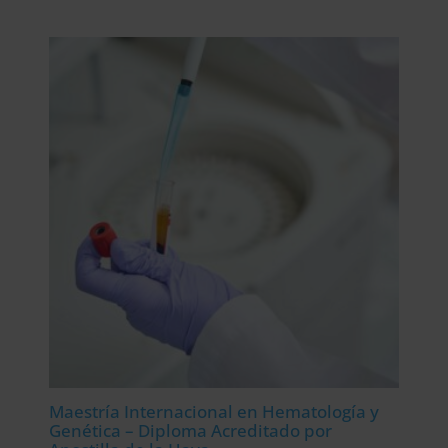
precio
precio
original
actual
era:
es:
2.976,00$.
744,00$.
Maestría Internacional en Hematología y
Genética – Diploma Acreditado por