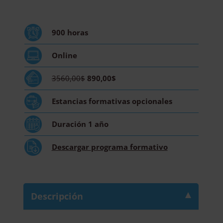
Osteopatía
+
Maestría
900
horas
Internacional
en
Online
Osteopatía
Infantil
3560,00$
890,00$
-
Doble
Estancias formativas
opcionales
Titulación
-
Duración
1 año
Diploma
Acreditado
Descargar
programa formativo
por
Apostilla
de
la
Descripción
Haya
-
cantidad