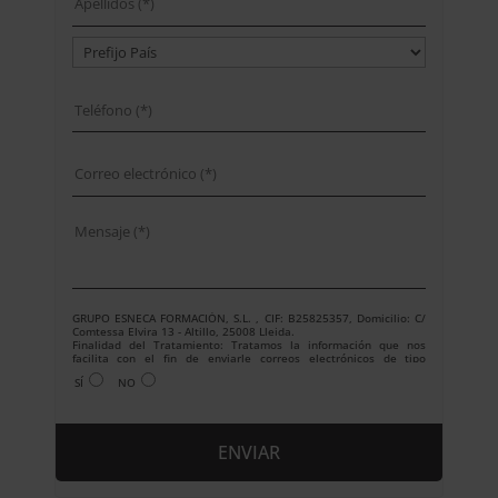
GRUPO ESNECA FORMACIÓN, S.L. , CIF: B25825357, Domicilio: C/
Comtessa Elvira 13 - Altillo, 25008 Lleida.
Finalidad del Tratamiento: Tratamos la información que nos
facilita con el fin de enviarle correos electrónicos de tipo
comercial relacionado con los productos ofrecidos y otros tipo de
SÍ
NO
productos que fueran de su interés.
Legitimación del tratamiento: Consentimiento del interesado.
Derechos: Puede ejercitar sus derechos identificándose
suficientemente, dirigiéndose a la dirección
info@grupoesneca.com.
Para más información consulte nuestra Política de Privacidad.
Desea recibir información comercial (vía telefónica y/o email):