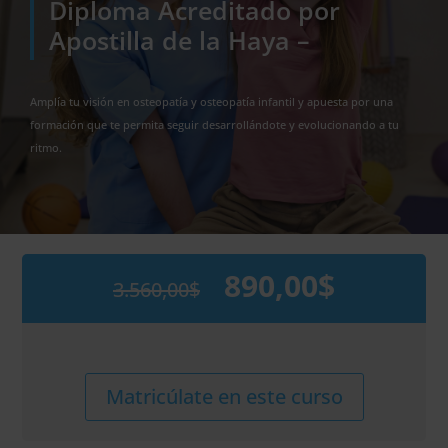
Diploma Acreditado por
Apostilla de la Haya –
Amplía tu visión en osteopatía y osteopatía infantil y apuesta por una
formación que te permita seguir desarrollándote y evolucionando a tu
ritmo.
890,00
$
3.560,00
$
El
El
precio
precio
original
actual
era:
es:
3.560,00$.
890,00$.
Maestría
Alternative:
Matricúlate en este curso
Internacional
en