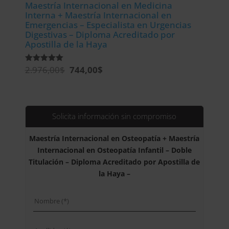
Maestría Internacional en Medicina
Interna + Maestría Internacional en
Emergencias – Especialista en Urgencias
Digestivas – Diploma Acreditado por
Apostilla de la Haya
El
El
2.976,00
$
744,00
$
Valorado
con
precio
precio
5.00
de 5
original
actual
era:
es:
2.976,00$.
744,00$.
Solicita información sin compromiso
Maestría Internacional en Osteopatía + Maestría
Internacional en Osteopatía Infantil – Doble
Titulación – Diploma Acreditado por Apostilla de
la Haya –