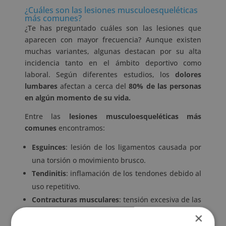
¿Cuáles son las lesiones musculoesqueléticas
más comunes?
¿Te has preguntado cuáles son las lesiones que
aparecen con mayor frecuencia? Aunque existen
muchas variantes, algunas destacan por su alta
incidencia tanto en el ámbito deportivo como
laboral. Según diferentes estudios, los
dolores
lumbares
afectan a cerca del
80% de las personas
en algún momento de su vida.
Entre las
lesiones musculoesqueléticas más
comunes
encontramos:
Esguinces
: lesión de los ligamentos causada por
una torsión o movimiento brusco.
Tendinitis
: inflamación de los tendones debido al
uso repetitivo.
Contracturas musculares
: tensión excesiva de las
fibras musculares.
×
Lumbalgia
: dolor localizado en la zona baja de la