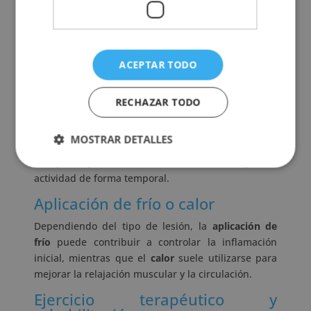
Uno de los primeros pasos es identificar
correctamente el
origen del problema
. El/la
profesional de la salud podrá evaluar los síntomas
y determinar el abordaje más adecuado para cada
ACEPTAR TODO
caso.
Reposo y control de la actividad
RECHAZAR TODO
Durante las primeras fases,
reducir la carga
sobre
la zona afectada puede ayudar a disminuir la
MOSTRAR DETALLES
inflamación y evitar complicaciones. Esto no
siempre implica inmovilidad total, sino adaptar la
actividad de forma temporal.
Aplicación de frío o calor
Dependiendo del tipo de lesión, la
aplicación de
frío
puede contribuir a controlar la inflamación
inicial, mientras que el
calor
suele utilizarse para
mejorar la relajación muscular y la circulación.
Ejercicio terapéutico y