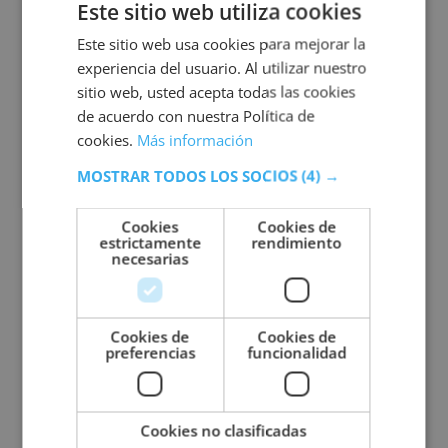
Este sitio web utiliza cookies
espalda.
Este sitio web usa cookies para mejorar la
Desgarros musculares
: rotura parcial o total de
experiencia del usuario. Al utilizar nuestro
fibras musculares.
sitio web, usted acepta todas las cookies
Bursitis
: inflamación de las bolsas que
de acuerdo con nuestra Política de
amortiguan las articulaciones.
cookies.
Más información
Lesiones de rodilla
: frecuentes en deportistas y
MOSTRAR TODOS LOS SOCIOS
(4) →
personas físicamente activas.
¿Cómo tratar una lesión musculoesquelética?
Cookies
Cookies de
estrictamente
rendimiento
El
tratamiento de una lesión musculoesquelética
necesarias
dependerá de su gravedad, localización y causa.
Sin embargo, existen algunas medidas que suelen
formar parte de los procesos de recuperación y que
Cookies de
Cookies de
ayudan a reducir molestias y favorecer la
preferencias
funcionalidad
movilidad.
Diagnóstico y valoración
profesional
Cookies no clasificadas