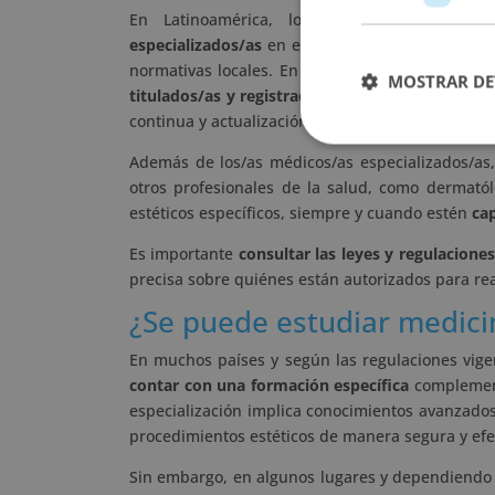
En Latinoamérica, los tratamientos de me
especializados/as
en esta disciplina. La autoriz
normativas locales. En muchos casos, los/as mé
MOSTRAR DE
titulados/as y registrados/as
en los colegios de
continua y actualización profesional exigidos por
Además de los/as médicos/as especializados/as
otros profesionales de la salud, como dermatólo
estéticos específicos, siempre y cuando estén
ca
Es importante
consultar las leyes y regulaciones
precisa sobre quiénes están autorizados para rea
¿Se puede estudiar medicin
En muchos países y según las regulaciones vigen
contar con una formación específica
complement
especialización implica conocimientos avanzados 
procedimientos estéticos de manera segura y efe
Sin embargo, en algunos lugares y dependiendo d