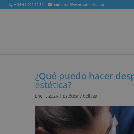
+ 34 91 005 92 36
comercial@esnecamedical.lat
Búsqueda
de
productos
¿Qué puedo hacer desp
estética?
Ene 1, 2026
|
Estética y belleza