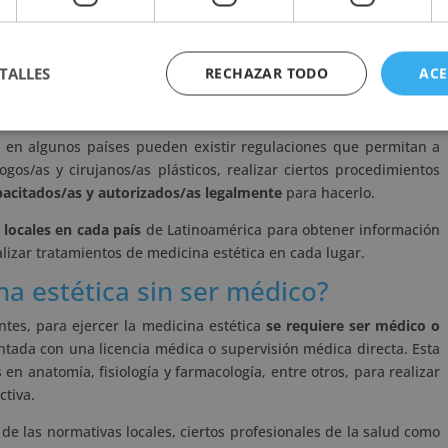
dicina estética generalmente son realizados por
médicos
ación y regulación específica pueden variar según cada país y sus
dicos que practican medicina estética deben estar
debidamente
TALLES
RECHAZAR TODO
ACE
 médicos respectivos, cumpliendo con los requisitos de formación
 las autoridades sanitarias.
, en algunos países pueden existir regulaciones que permitan a
gos/as y cirujanos/as plásticos, realizar ciertos procedimientos
pacitados/as y autorizados/as legalmente
para hacerlo.
 locales en cada país
de Latinoamérica para obtener información
lizar tratamientos de medicina estética en cada lugar.
a estética sin ser médico?
tes, para ejercer la medicina estética
se requiere ser médico o
ada con una licencia médica o supervisión médica directa. Esta
en anatomía, fisiología y farmacología, entre otros, para realizar
ctiva.
e las normativas locales, ciertos profesionales de la salud como