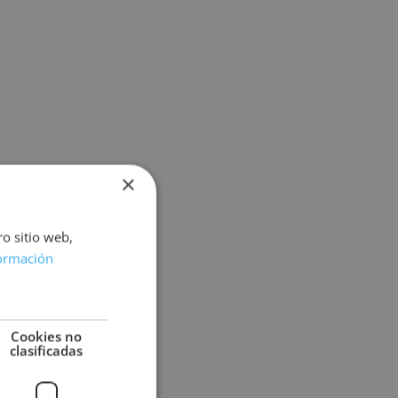
×
ro sitio web,
ormación
Cookies no
clasificadas