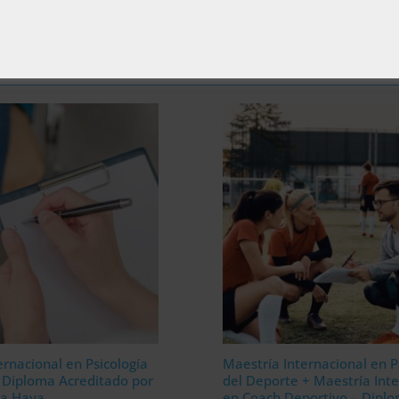
ernacional en Psicología
Maestría Internacional en P
– Diploma Acreditado por
del Deporte + Maestría Inte
 la Haya
en Coach Deportivo – Dipl