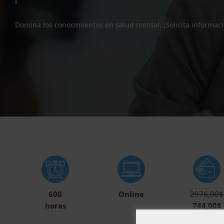
Domina los conocimientos en salud mental. ¡Solicita informac
600
Online
2976,00$
horas
744,00$