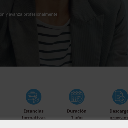
ión y avanza profesionalmente!
Estancias
Duración
Descarg
formativas
1 año
program
opcionales
formati