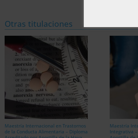
Otras titulaciones
Maestría Internacional en Trastornos
Maestría Int
de la Conducta Alimentaria – Diploma
Integrativa 
Acreditado por Apostilla de la Haya
Apostilla de