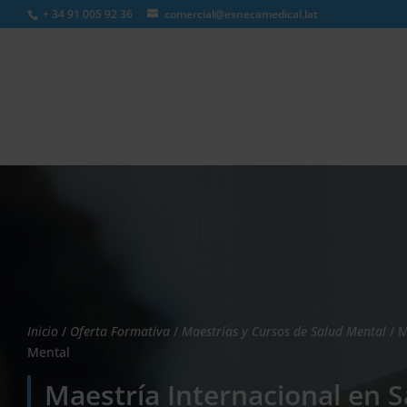
+ 34 91 005 92 36
comercial@esnecamedical.lat
Búsqueda
de
productos
Inicio
/
Oferta Formativa
/
Maestrías y Cursos de Salud Mental
/ M
Mental
Maestría Internacional en 