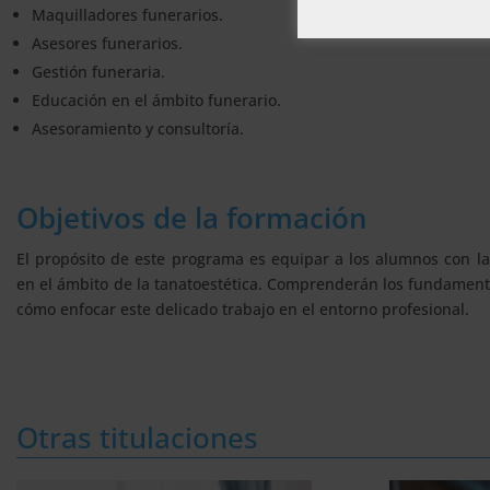
Maquilladores funerarios.
Asesores funerarios.
Gestión funeraria.
Educación en el ámbito funerario.
Asesoramiento y consultoría.
Objetivos de la formación
El propósito de este programa es equipar a los alumnos con l
en el ámbito de la tanatoestética. Comprenderán los fundamento
cómo enfocar este delicado trabajo en el entorno profesional.
Otras titulaciones