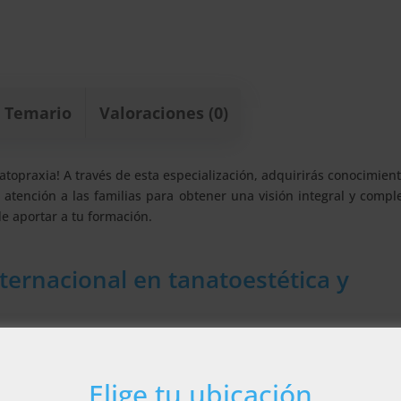
Temario
Valoraciones (0)
atopraxia! A través de esta especialización, adquirirás conocimien
 atención a las familias para obtener una visión integral y compl
e aportar a tu formación.
ternacional en tanatoestética y
rás los principios de la medicina forense en el contexto de la ta
ara obtener una visión completa del campo. Profundizarás en e
tos.
Elige tu ubicación