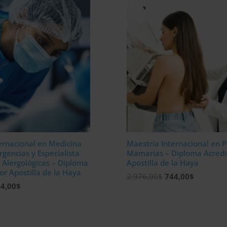
ernacional en Medicina
Maestría Internacional en P
rgencias y Especialista
Mamarias – Diploma Acredi
 Alergológicas – Diploma
Apostilla de la Haya
or Apostilla de la Haya
El
El
2.976,00
$
744,00
$
El
4,00
$
precio
precio
ecio
precio
original
actual
iginal
actual
era:
es:
a:
es:
2.976,00$.
744,00$.