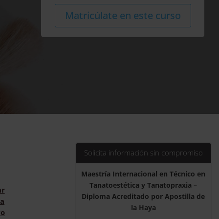
2.800,00$.
700,00$.
Maestría
Alternat
Matricúlate en este curso
Internacional
en
Técnico
en
Tanatoestética
y
Tanatopraxia
-
Diploma
Acreditado
por
Apostilla
Solicita información sin compromiso
de
la
Maestría Internacional en Técnico en
Haya
Tanatoestética y Tanatopraxia –
cantidad
ar
Diploma Acreditado por Apostilla de
a
la Haya
vo