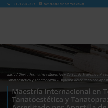
+ 34 91 005 92 36
comercial@esnecamedical.lat
Búsqueda
de
productos
Inicio
/
Oferta Formativa
/
Maestrías y Cursos de Medicina
/ Maest
Tanatoestética y Tanatopraxia – Diploma Acreditado por Aposti
Maestría Internacional en T
Tanatoestética y Tanatopra
Acreditado por Apostilla de