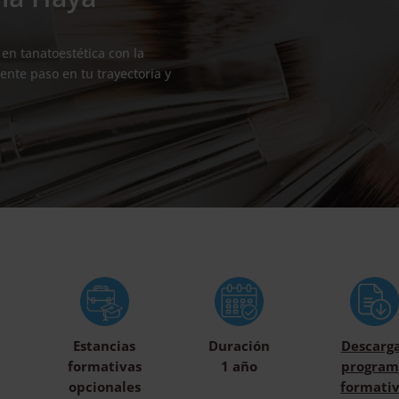
en tanatoestética con la
ente paso en tu trayectoria y
Estancias
Duración
Descarg
formativas
1 año
program
opcionales
formati