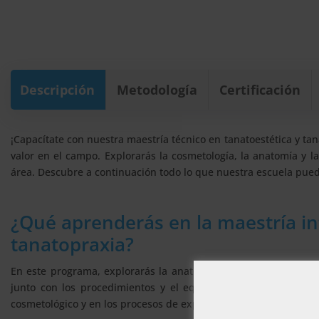
Descripción
Metodología
Certificación
¡Capacítate con nuestra maestría técnico en tanatoestética y tan
valor en el campo. Explorarás la cosmetología, la anatomía y la
área. Descubre a continuación todo lo que nuestra escuela pued
¿Qué aprenderás en la maestría in
tanatopraxia?
En este programa, explorarás la anatomía y fisiología. Aprende
junto con los procedimientos y el equipamiento necesario, p
cosmetológico y en los procesos de exposición, entre otros aspec