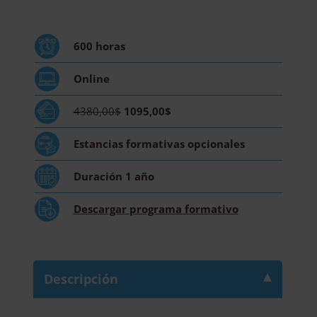
Psicología
Integrativa
-
600
horas
Diploma
Acreditado
Online
por
Apostilla
4380,00$
1095,00$
de
la
Estancias formativas
opcionales
Haya
cantidad
Duración
1 año
Descargar
programa formativo
Descripción