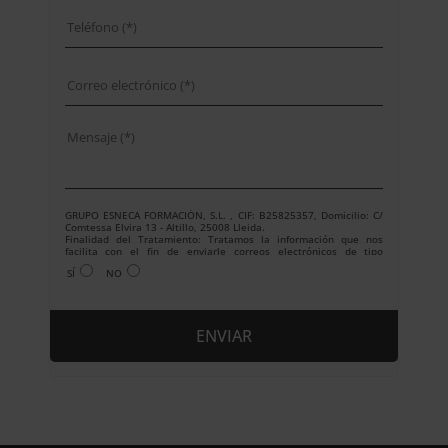
GRUPO ESNECA FORMACIÓN, S.L. , CIF: B25825357, Domicilio: C/
Comtessa Elvira 13 - Altillo, 25008 Lleida.
Finalidad del Tratamiento: Tratamos la información que nos
facilita con el fin de enviarle correos electrónicos de tipo
comercial relacionado con los productos ofrecidos y otros tipo de
SÍ
NO
productos que fueran de su interés.
Legitimación del tratamiento: Consentimiento del interesado.
Derechos: Puede ejercitar sus derechos identificándose
suficientemente, dirigiéndose a la dirección
info@grupoesneca.com.
Para más información consulte nuestra Política de Privacidad.
Desea recibir información comercial (vía telefónica y/o email):
A
l
t