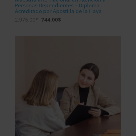
Personas Dependientes – Diploma
Acreditado por Apostilla de la Haya
El
El
2.976,00
$
744,00
$
precio
precio
original
actual
era:
es:
2.976,00$.
744,00$.