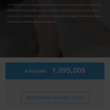
La maestría en psicología integrativa te ayudará a comprender una de las
áreas menos conocidas de esta disciplina. Adéntrate en las claves para
garantizar el bienestar mental y aprende las estrategias más efectivas para
combatir los trastornos que la afectan.
1.095,00
$
4.380,00
$
El
El
precio
precio
original
actual
era:
es:
4.380,00$.
1.095,00$.
Maestría
Alternative:
Matricúlate en este curso
Internacional
en