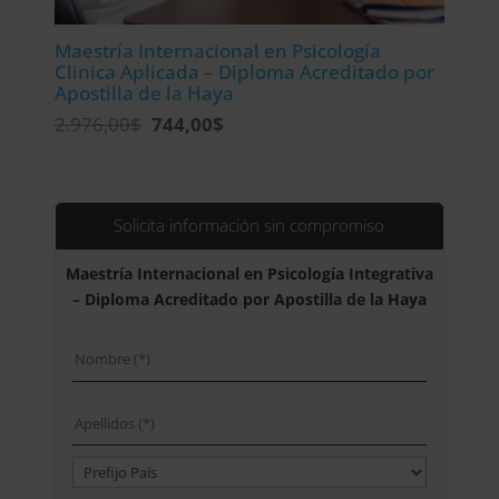
Maestría Internacional en Psicología
Clinica Aplicada – Diploma Acreditado por
Apostilla de la Haya
El
El
2.976,00
$
744,00
$
precio
precio
original
actual
era:
es:
2.976,00$.
744,00$.
Solicita información sin compromiso
Maestría Internacional en Psicología Integrativa
– Diploma Acreditado por Apostilla de la Haya