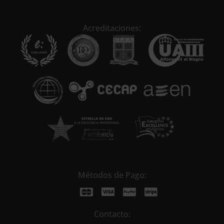
e
r
n
Acreditaciones:
a
t
i
v
e
:
Métodos de Pago:
Contacto: