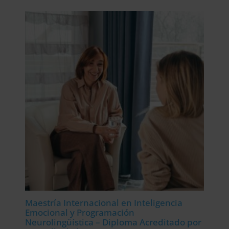
original
actual
era:
es:
4.380,00$.
1.095,00$.
Maestría Internacional en Inteligencia
Emocional y Programación
Neurolingüística – Diploma Acreditado por