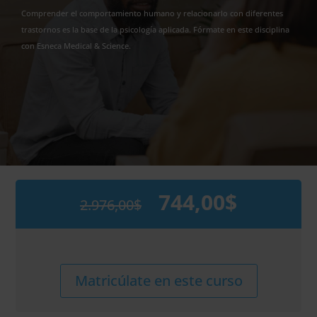
Comprender el comportamiento humano y relacionarlo con diferentes
trastornos es la base de la psicología aplicada. Fórmate en este disciplina
con Esneca Medical & Science.
744,00
$
2.976,00
$
El
El
precio
precio
original
actual
era:
es:
2.976,00$.
744,00$.
Maestría
Alternative:
Matricúlate en este curso
Internacional
en