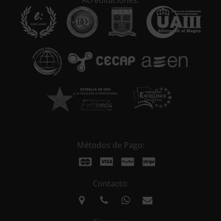
a
t
i
v
e
:
Métodos de Pago:
Contacto: