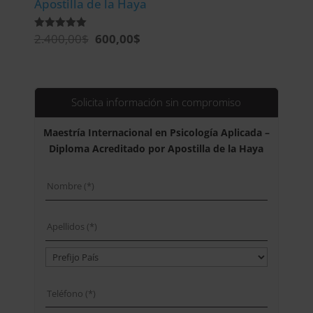
Apostilla de la Haya
El
El
2.400,00
$
600,00
$
Valorado
con
precio
precio
5.00
de 5
original
actual
era:
es:
2.400,00$.
600,00$.
Solicita información sin compromiso
Maestría Internacional en Psicología Aplicada –
Diploma Acreditado por Apostilla de la Haya