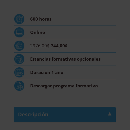
Psicología
Aplicada
-
600
horas
Diploma
Acreditado
Online
por
Apostilla
2976,00$
744,00$
de
la
Estancias formativas
opcionales
Haya
cantidad
Duración
1 año
Descargar
programa formativo
Descripción