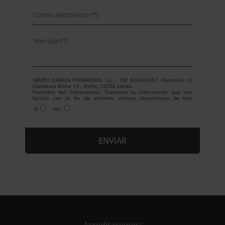
GRUPO ESNECA FORMACIÓN, S.L. , CIF: B25825357, Domicilio: C/
Comtessa Elvira 13 - Altillo, 25008 Lleida.
Finalidad del Tratamiento: Tratamos la información que nos
facilita con el fin de enviarle correos electrónicos de tipo
comercial relacionado con los productos ofrecidos y otros tipo de
SÍ
NO
productos que fueran de su interés.
Legitimación del tratamiento: Consentimiento del interesado.
Derechos: Puede ejercitar sus derechos identificándose
suficientemente, dirigiéndose a la dirección
info@grupoesneca.com.
Para más información consulte nuestra Política de Privacidad.
Desea recibir información comercial (vía telefónica y/o email):
A
l
t
e
r
n
Acreditaciones: