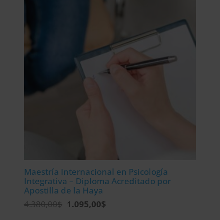
2.976,00$.
744,00$.
Maestría Internacional en Psicología
Integrativa – Diploma Acreditado por
Apostilla de la Haya
El
El
4.380,00
$
1.095,00
$
precio
precio