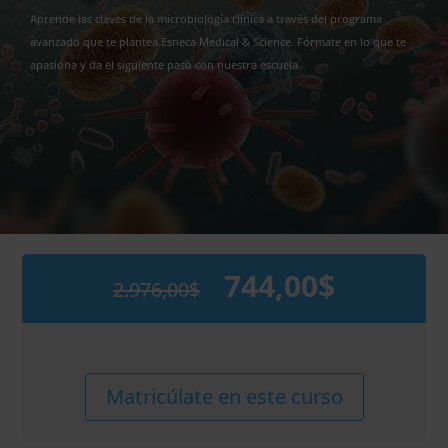
Aprende las claves de la microbiología clínica a través del programa
avanzado que te plantea Esneca Medical & Science. Fórmate en lo que te
apasiona y da el siguiente paso con nuestra escuela.
744,00
$
2.976,00
$
El
El
precio
precio
original
actual
era:
es:
2.976,00$.
744,00$.
Maestría
Alternative:
Matricúlate en este curso
Internacional
en