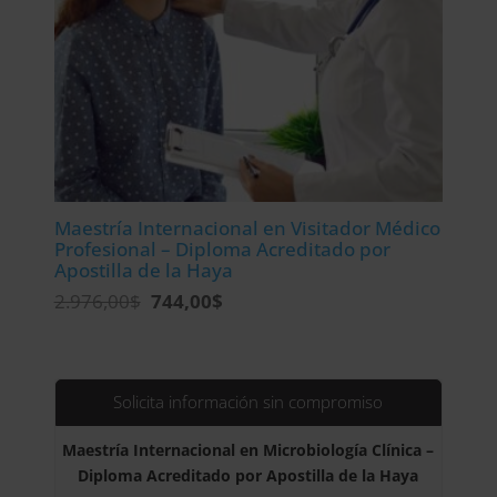
Maestría Internacional en Visitador Médico
Profesional – Diploma Acreditado por
Apostilla de la Haya
El
El
2.976,00
$
744,00
$
precio
precio
original
actual
era:
es:
2.976,00$.
744,00$.
Solicita información sin compromiso
Maestría Internacional en Microbiología Clínica –
Diploma Acreditado por Apostilla de la Haya