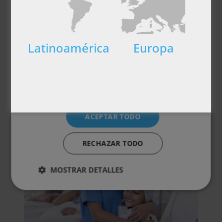
Temario
Cookies de
Cookies de
preferencias
funcionalidad
Valoraciones (0)
Latinoamérica
Europa
Cookies no clasificadas
Otras titulaciones
ACEPTAR TODO
RECHAZAR TODO
MOSTRAR DETALLES