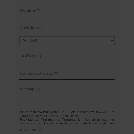
GRUPO ESNECA FORMACIÓN, S.L. , CIF: B25825357, Domicilio: C/
Comtessa Elvira 13 - Altillo, 25008 Lleida.
Finalidad del Tratamiento: Tratamos la información que nos
facilita con el fin de enviarle correos electrónicos de tipo
comercial relacionado con los productos ofrecidos y otros tipo de
SÍ
NO
productos que fueran de su interés.
Legitimación del tratamiento: Consentimiento del interesado.