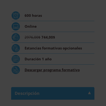
Microbiología
Clínica
-
600
horas
Diploma
Acreditado
Online
por
Apostilla
2976,00$
744,00$
de
la
Estancias formativas
opcionales
Haya
cantidad
Duración
1 año
Descargar
programa formativo
Descripción