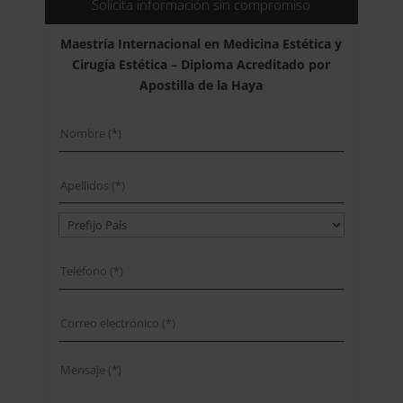
2.100,00$.
525,00$.
Solicita información sin compromiso
Maestría Internacional en Medicina Estética y
Cirugía Estética – Diploma Acreditado por
Apostilla de la Haya