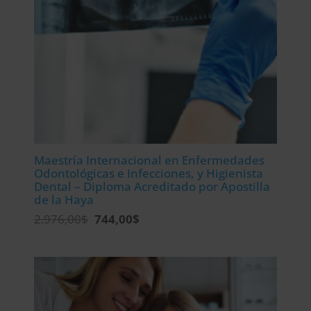
Maestría Internacional en Enfermedades
Odontológicas e Infecciones, y Higienista
Dental – Diploma Acreditado por Apostilla
de la Haya
El
El
2.976,00
$
744,00
$
precio
precio
original
actual
era:
es:
2.976,00$.
744,00$.