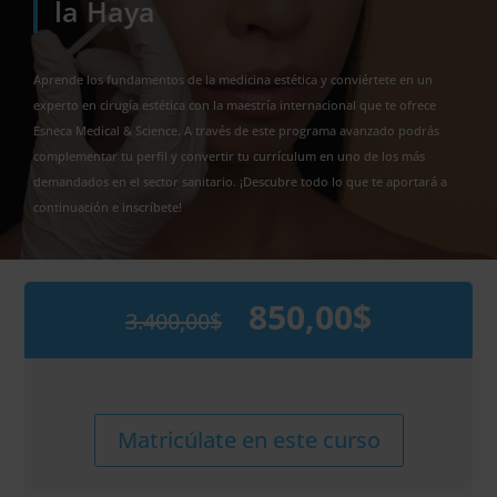
la Haya
Aprende los fundamentos de la medicina estética y conviértete en un
experto en cirugía estética con la maestría internacional que te ofrece
Esneca Medical & Science. A través de este programa avanzado podrás
complementar tu perfil y convertir tu currículum en uno de los más
demandados en el sector sanitario. ¡Descubre todo lo que te aportará a
continuación e inscríbete!
850,00
$
3.400,00
$
El
El
precio
precio
original
actual
era:
es:
3.400,00$.
850,00$.
Maestría
Alternative:
Matricúlate en este curso
Internacional
en