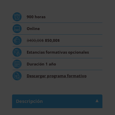
Medicina
Estética
y
900
horas
Cirugía
Estética
Online
-
Diploma
3400,00$
850,00$
Acreditado
por
Estancias formativas
opcionales
Apostilla
de
Duración
1 año
la
Haya
Descargar
programa formativo
cantidad
Descripción