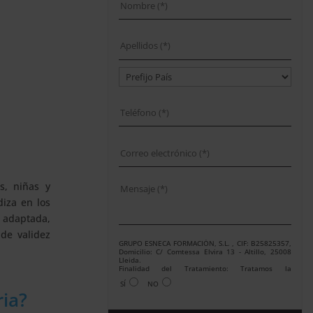
s, niñas y
diza en los
n adaptada,
 de validez
GRUPO ESNECA FORMACIÓN, S.L. , CIF: B25825357,
Domicilio: C/ Comtessa Elvira 13 - Altillo, 25008
Lleida.
Finalidad del Tratamiento: Tratamos la
información que nos facilita con el fin de enviarle
SÍ
NO
correos electrónicos de tipo comercial relacionado
ria?
con los productos ofrecidos y otros tipo de
productos que fueran de su interés.
Legitimación del tratamiento: Consentimiento del