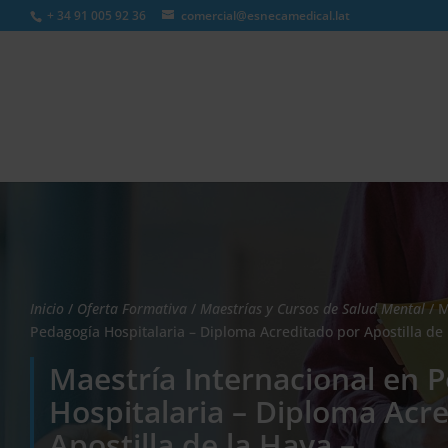
+ 34 91 005 92 36
comercial@esnecamedical.lat
Búsqueda
de
productos
Inicio
/
Oferta Formativa
/
Maestrías y Cursos de Salud Mental
/ M
Pedagogía Hospitalaria – Diploma Acreditado por Apostilla de 
Maestría Internacional en 
Hospitalaria – Diploma Acr
Apostilla de la Haya –