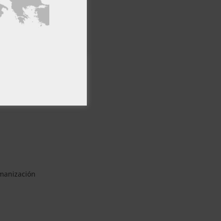
 que desean
PTAR TODO
a
umanización