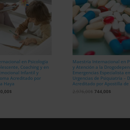
ernacional en Psicología
Maestría Internacional en P
olescente, Coaching y en
y Atención a la Drogodepen
Emocional Infantil y
Emergencias Especialista e
ploma Acreditado por
Urgencias de Psiquiatría – 
 la Haya
Acreditado por Apostilla de
El
El
El
0,00
$
2.976,00
$
744,00
$
ecio
precio
precio
precio
iginal
actual
original
actual
a:
es:
era:
es:
400,00$.
600,00$.
2.976,00$.
744,00$.