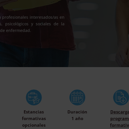
 profesionales interesados/as en
 psicológicos y sociales de la
n de enfermedad.
Estancias
Duración
Descarg
formativas
1 año
program
opcionales
formati