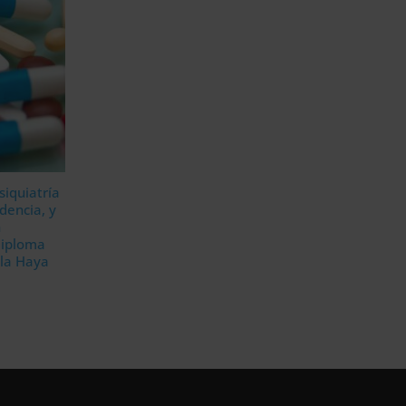
siquiatría
dencia, y
n
Diploma
 la Haya