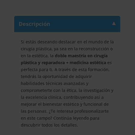
Cirugía
Plástica
y
Reparadora
Descripción
+
Maestría
Si estás deseando destacar en el mundo de la
Internacional
cirugía plástica, ya sea en la reconstrucción o
en
en la estética, la
doble maestría en cirugía
Medicina
plástica y reparadora + medicina estética
es
Estética
perfecta para ti. A través de esta formación,
-
tendrás la oportunidad de adquirir
Doble
habilidades técnicas avanzadas y
Titulación
comprometerte con la ética, la investigación y
-
la excelencia clínica, contribuyendo así a
Diploma
mejorar el bienestar estético y funcional de
Acreditado
las personas. ¿Te interesa profesionalizarte
por
en este campo? Continúa leyendo para
Apostilla
descubrir todos los detalles.
de
la