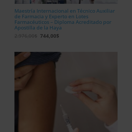
Maestría Internacional en Técnico Auxiliar
de Farmacia y Experto en Lotes
Farmacéuticos – Diploma Acreditado por
Apostilla de la Haya
El
El
2.976,00
$
744,00
$
precio
precio
original
actual
era:
es:
2.976,00$.
744,00$.