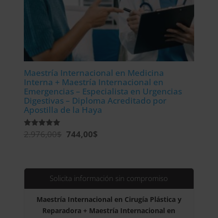
Maestría Internacional en Medicina
Interna + Maestría Internacional en
Emergencias – Especialista en Urgencias
Digestivas – Diploma Acreditado por
Apostilla de la Haya
El
El
2.976,00
$
744,00
$
Valorado
con
precio
precio
5.00
de 5
original
actual
era:
es:
2.976,00$.
744,00$.
Solicita información sin compromiso
Maestría Internacional en Cirugía Plástica y
Reparadora + Maestría Internacional en