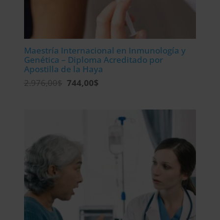
Maestría Internacional en Inmunología y
Genética – Diploma Acreditado por
Apostilla de la Haya
El
El
2.976,00
$
744,00
$
precio
precio
original
actual
era:
es:
2.976,00$.
744,00$.