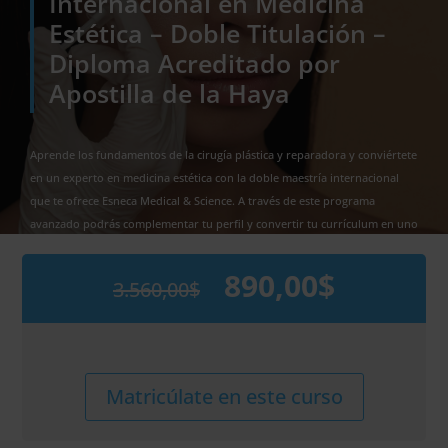
Internacional en Medicina
Estética – Doble Titulación –
Diploma Acreditado por
Apostilla de la Haya
Aprende los fundamentos de la cirugía plástica y reparadora y conviértete
en un experto en medicina estética con la doble maestría internacional
que te ofrece Esneca Medical & Science. A través de este programa
avanzado podrás complementar tu perfil y convertir tu currículum en uno
de los más demandados en el sector sanitario. ¡Descubre todo lo que te
aportará a continuación e inscríbete!
890,00
$
3.560,00
$
El
El
precio
precio
original
actual
era:
es:
3.560,00$.
890,00$.
Maestría
Alternative:
Matricúlate en este curso
Internacional
en