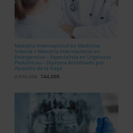
Maestría Internacional en Medicina
Interna + Maestría Internacional en
Emergencias – Especialista en Urgencias
Pediátricas – Diploma Acreditado por
Apostilla de la Haya
El
El
2.976,00
$
744,00
$
precio
precio
original
actual
era:
es:
2.976,00$.
744,00$.