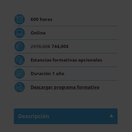
Cardiología
y
Enfermedades
600
horas
del
Aparato
Online
Circulatorio
cantidad
2976,00$
744,00$
Estancias formativas
opcionales
Duración
1 año
Descargar
programa formativo
Descripción