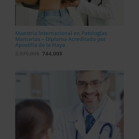
Maestría Internacional en Patologías
Mamarias – Diploma Acreditado por
Apostilla de la Haya
El
El
2.976,00
$
744,00
$
precio
precio
original
actual
era:
es:
2.976,00$.
744,00$.