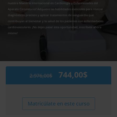
nuestra Maestría Internacional en Cardiología y Enfermedades del
Aparato Circulatorio! Adquiere las habilidades esenciales para realizar
diagnósticos precisos y aplicar tratamientos de vanguardia que
contribuyan al bienestar y la salud de los pacientes con enfermedades
cardiovasculares. ¡No dejes pasar esta oportunidad, inscríbete ahora
mismo!
744,00
$
2.976,00
$
El
El
precio
precio
original
actual
era:
es:
2.976,00$.
744,00$.
Maestría
Alternative:
Matricúlate en este curso
Internacional
en