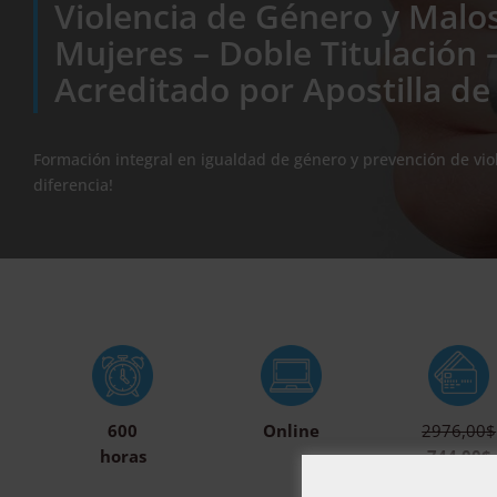
Violencia de Género y Malo
Mujeres – Doble Titulación
Acreditado por Apostilla de
Formación integral en igualdad de género y prevención de viol
diferencia!
600
Online
2976,00$
horas
744,00$