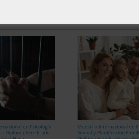
ernacional en Psicología
Maestría Internacional en 
a – Diploma Acreditado
Sexual y Planificación Famil
a de la Haya
Diploma Acreditado por Apo