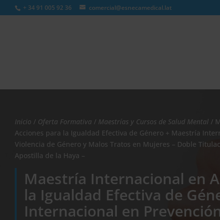
+ 34 91 005 92 36
comercial@esnecamedical.lat
Búsqueda
de
productos
Inicio
/
Oferta Formativa
/
Maestrías y Cursos de Salud Mental
/ M
Acciones para la Igualdad Efectiva de Género + Maestría Inter
Violencia de Género y Malos Tratos en Mujeres – Doble Titula
Apostilla de la Haya –
Maestría Internacional en 
la Igualdad Efectiva de Gén
Internacional en Prevención