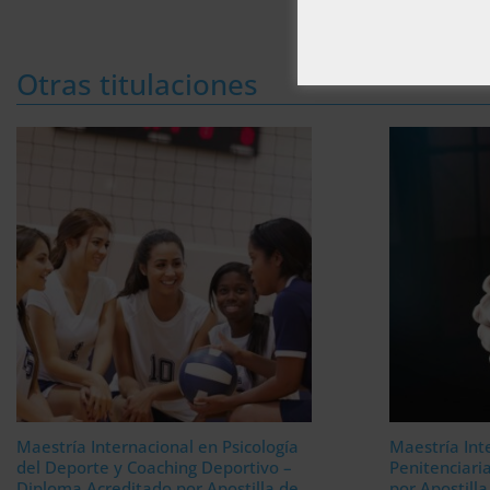
Otras titulaciones
Maestría Internacional en Psicología
Maestría Int
del Deporte y Coaching Deportivo –
Penitenciari
Diploma Acreditado por Apostilla de
por Apostill