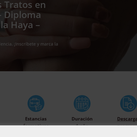
s Tratos en
 – Diploma
 la Haya –
encia. ¡Inscríbete y marca la
Estancias
Duración
Descarg
formativas
1 año
program
opcionales
formati