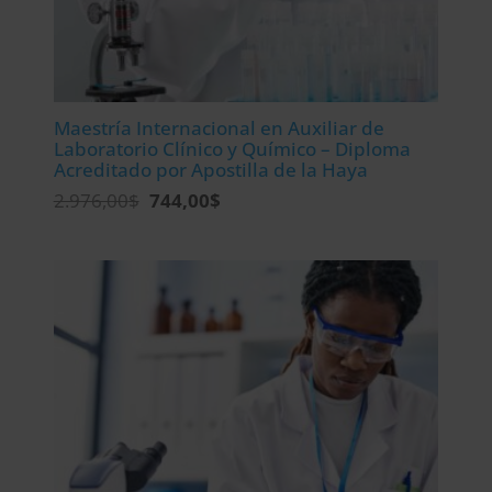
Maestría Internacional en Auxiliar de
Laboratorio Clínico y Químico – Diploma
Acreditado por Apostilla de la Haya
El
El
2.976,00
$
744,00
$
precio
precio
original
actual
era:
es:
2.976,00$.
744,00$.