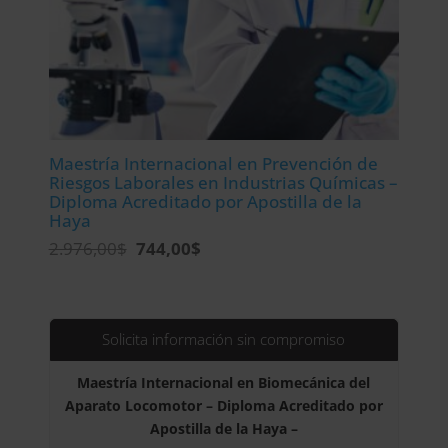
Maestría Internacional en Prevención de
Riesgos Laborales en Industrias Químicas –
Diploma Acreditado por Apostilla de la
Haya
El
El
2.976,00
$
744,00
$
precio
precio
original
actual
era:
es:
2.976,00$.
744,00$.
Solicita información sin compromiso
Maestría Internacional en Biomecánica del
Aparato Locomotor – Diploma Acreditado por
Apostilla de la Haya –