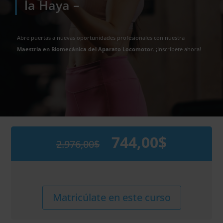
la Haya –
Abre puertas a nuevas oportunidades profesionales con nuestra
Maestría en Biomecánica del Aparato Locomotor
. ¡Inscríbete ahora!
744,00
$
2.976,00
$
El
El
precio
precio
original
actual
era:
es:
2.976,00$.
744,00$.
Maestría
Alternative:
Matricúlate en este curso
Internacional
en