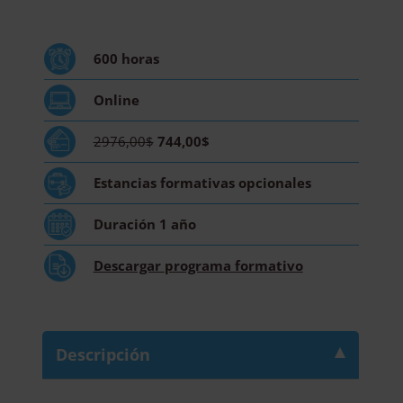
Biomecánica
del
Aparato
600
horas
Locomotor
-
Online
Diploma
Acreditado
2976,00$
744,00$
por
Apostilla
Estancias formativas
opcionales
de
la
Duración
1 año
Haya
-
Descargar
programa formativo
cantidad
Descripción