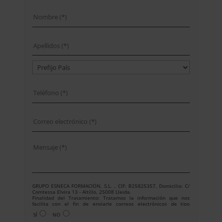
GRUPO ESNECA FORMACIÓN, S.L. , CIF: B25825357, Domicilio: C/
Comtessa Elvira 13 - Altillo, 25008 Lleida.
Finalidad del Tratamiento: Tratamos la información que nos
facilita con el fin de enviarle correos electrónicos de tipo
comercial relacionado con los productos ofrecidos y otros tipo de
SÍ
NO
productos que fueran de su interés.
Legitimación del tratamiento: Consentimiento del interesado.