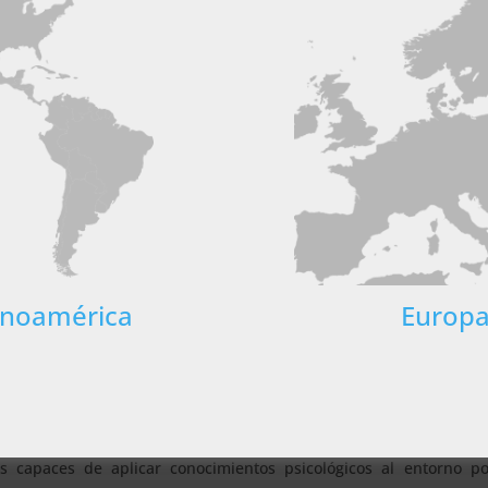
ación policial.
 cookies para mejorar la experiencia del usuario. Al utilizar nuest
cias y conflictos.
s las cookies de acuerdo con nuestra Política de cookies.
Más inf
no policial.
S LOS SOCIOS
(4) →
l los aspectos psicológicos que influyen en la labor policial y de 
Cookies de
Cookies de
Cookies de
rendimiento
preferencias
funcionalidad
 en un campo con alta relevancia en el contexto actual, donde la 
tuaciones de riesgo. Aporta herramientas útiles para intervenir
s en un sector especializado.
al
TALLES
RECHAZAR TODO
ACE
inoamérica
Europ
pos de seguridad, asesoría psicológica, unidades de intervención,
e aplicar estos conocimientos en el ámbito de la evaluación de p
ntextos de alta exigencia, ampliando el perfil profesional en el
as capaces de aplicar conocimientos psicológicos al entorno po