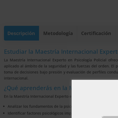
Descripción
Metodología
Certificación
Estudiar la Maestría Internacional Experto
La Maestría Internacional Experto en Psicología Policial of
aplicado al ámbito de la seguridad y las fuerzas del orden. El
toma de decisiones bajo presión y evaluación de perfiles conduc
internacional.
¿Qué aprenderás en la Maestría Internaci
En la Maestría Internacional Experto en Psicología Policial apre
Analizar los fundamentos de la psicología aplicados a contexto
Identificar factores psicológicos implicados en la conducta delic
Este sitio w