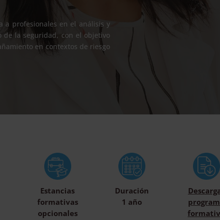
a a profesionales en el análisis y
e la seguridad, con el objetivo
pañamiento en contextos de riesgo
Estancias
Duración
Descarg
formativas
1 año
program
opcionales
formati