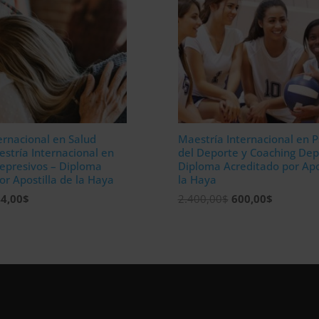
ernacional en Salud
Maestría Internacional en P
stría Internacional en
del Deporte y Coaching Dep
epresivos – Diploma
Diploma Acreditado por Apo
or Apostilla de la Haya
la Haya
El
El
El
4,00
$
2.400,00
$
600,00
$
ecio
precio
precio
precio
iginal
actual
original
actual
a:
es:
era:
es:
976,00$.
744,00$.
2.400,00$.
600,00$.