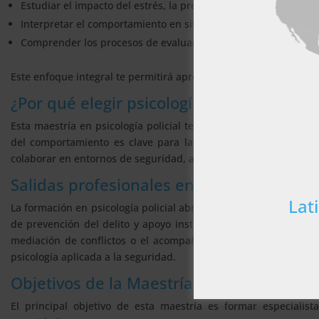
Estudiar el impacto del estrés, la presión y el riesgo en la actu
Este sitio web usa
Interpretar el comportamiento en situaciones críticas, emergen
usted acepta toda
Comprender los procesos de evaluación psicológica en el entor
MOSTRAR TODO
Este enfoque integral te permitirá aprender de manera profesiona
Cookies
¿Por qué elegir psicología policial?
estrictamente
necesarias
Esta maestría en psicología policial te permite especializarte
del comportamiento es clave para la toma de decisiones en si
colaborar en entornos de seguridad, ampliando tus competencia
Salidas profesionales en psicología polici
MOSTRAR DE
Lat
La formación en psicología policial abre oportunidades en cuer
de prevención del delito y apoyo institucional. También permit
mediación de conflictos o el acompañamiento psicológico en co
psicología aplicada a la seguridad.
Objetivos de la Maestría
El principal objetivo de esta maestría es formar especialist