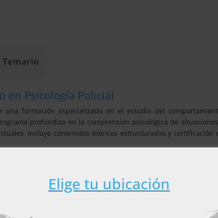
Temario
 en Psicología Policial
rece una formación especializada en el estudio del comportamie
 programa profundiza en la comprensión psicológica de situaciones
tuales. Incluye contenidos teóricos estructurados y certificación 
onal Experto en Psicología Policial?
nderás a:
Elige tu ubicación
s policiales.
tiva y antisocial.
eb utiliza cookies