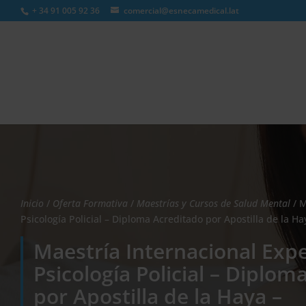
+ 34 91 005 92 36
comercial@esnecamedical.lat
Búsqueda
de
productos
Inicio
/
Oferta Formativa
/
Maestrías y Cursos de Salud Mental
/ M
Psicología Policial – Diploma Acreditado por Apostilla de la Ha
Maestría Internacional Exp
Psicología Policial – Diplom
por Apostilla de la Haya –