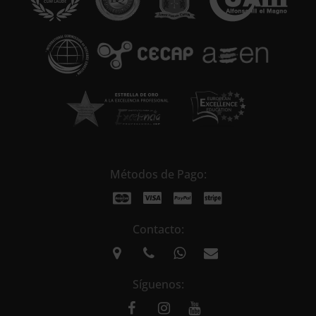
i
v
e
:
Métodos de Pago:
Contacto:
Síguenos: