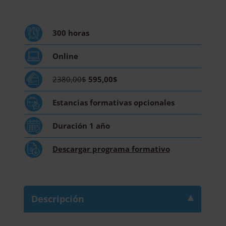
Trastornos
Obsesivo-
Compulsivos
300
horas
-
Diploma
Online
Acreditado
por
2380,00$
595,00$
Apostilla
de
Estancias formativas
opcionales
la
Haya
Duración
1 año
-
cantidad
Descargar
programa formativo
Descripción