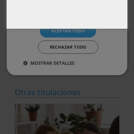
intervenir en entornos clínicos y de salud
mental a nivel internacional.
ACEPTAR TODO
Metodología
RECHAZAR TODO
Certificación
MOSTRAR DETALLES
Temario
Otras titulaciones