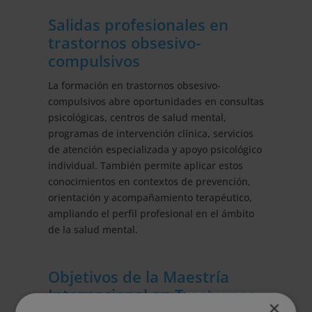
Salidas profesionales en
trastornos obsesivo-
compulsivos
La formación en trastornos obsesivo-
compulsivos abre oportunidades en consultas
psicológicas, centros de salud mental,
programas de intervención clínica, servicios
de atención especializada y apoyo psicológico
individual. También permite aplicar estos
conocimientos en contextos de prevención,
orientación y acompañamiento terapéutico,
ampliando el perfil profesional en el ámbito
de la salud mental.
Objetivos de la Maestría
Internacional en Trastornos
×