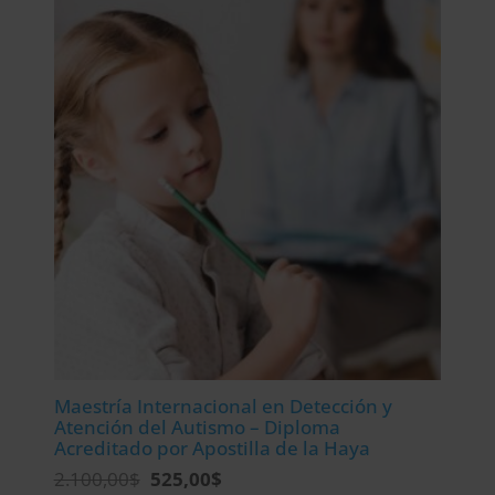
era:
es:
2.976,00$.
744,00$.
Maestría Internacional en Detección y
Atención del Autismo – Diploma
Acreditado por Apostilla de la Haya
El
El
2.100,00
$
525,00
$