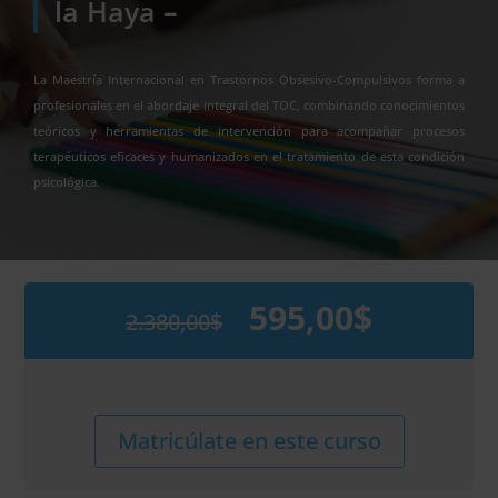
la Haya –
La Maestría Internacional en Trastornos Obsesivo-Compulsivos forma a
profesionales en el abordaje integral del TOC, combinando conocimientos
teóricos y herramientas de intervención para acompañar procesos
terapéuticos eficaces y humanizados en el tratamiento de esta condición
psicológica.
595,00
$
2.380,00
$
El
El
precio
precio
original
actual
era:
es:
2.380,00$.
595,00$.
Maestría
Alternative:
Matricúlate en este curso
Internacional
en