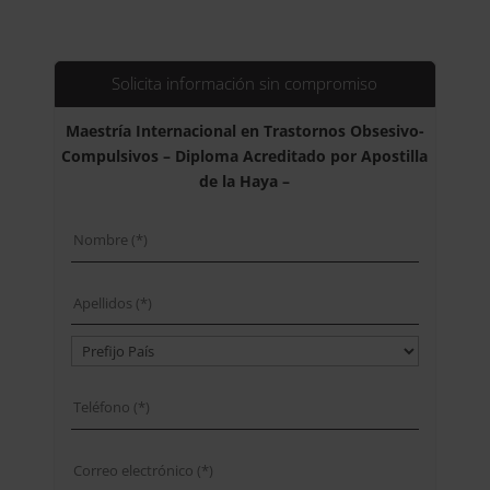
precio
precio
original
actual
era:
es:
2.100,00$.
525,00$.
Solicita información sin compromiso
Maestría Internacional en Trastornos Obsesivo-
Compulsivos – Diploma Acreditado por Apostilla
de la Haya –