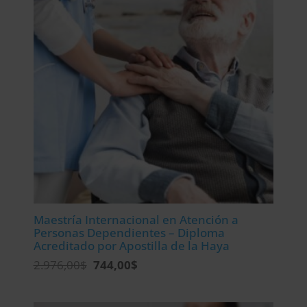
Maestría Internacional en Atención a
Personas Dependientes – Diploma
Acreditado por Apostilla de la Haya
El
El
2.976,00
$
744,00
$
precio
precio
original
actual