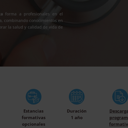
ca
forma a profesionales en el
cia, combinando conocimientos en
rar la salud y calidad de vida de
Estancias
Duración
Descarg
formativas
1 año
program
opcionales
formati