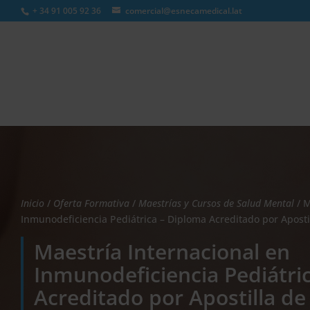
+ 34 91 005 92 36
comercial@esnecamedical.lat
Búsqueda
de
productos
Inicio
/
Oferta Formativa
/
Maestrías y Cursos de Salud Mental
/ M
Inmunodeficiencia Pediátrica – Diploma Acreditado por Apostil
Maestría Internacional en
Inmunodeficiencia Pediátri
Acreditado por Apostilla de