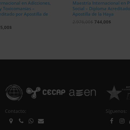
ernacional en Adicciones,
Maestría Internacional en P
y Toxicomanías –
Social – Diploma Acreditado
ditado por Apostilla de
Apostilla de la Haya
El
El
2.976,00
$
744,00
$
El
5,00
$
precio
precio
ecio
precio
original
actual
iginal
actual
era:
es:
a:
es:
2.976,00$.
744,00$.
900,00$.
475,00$.
Contacto:
Síguenos: