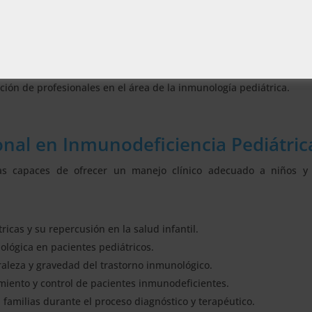
ciplinarios en el abordaje de inmunodeficiencias.
evaluación de marcadores clínicos y genéticos.
, ofreciendo atención individualizada.
detección y prevención de enfermedades inmunológicas.
ión de profesionales en el área de la inmunología pediátrica.
onal en Inmunodeficiencia Pediátric
stas capaces de ofrecer un manejo clínico adecuado a niños y
icas y su repercusión en la salud infantil.
ológica en pacientes pediátricos.
raleza y gravedad del trastorno inmunológico.
imiento y control de pacientes inmunodeficientes.
amilias durante el proceso diagnóstico y terapéutico.