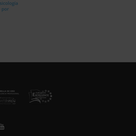
sicología
 por