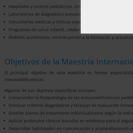
Hospitales y centros pediátricos, integrando equipos multidis
Laboratorios de diagnóstico inmunológico, participando en la 
Consultorías médicas y clínicas especializadas en inmunología
Programas de salud infantil, colaborando en estrategias de 
Ámbitos académicos, contribuyendo a la formación y actualizac
Objetivos de la Maestría Internaci
El principal objetivo de esta maestría es formar especiali
inmunodeficiencias.
Algunos de sus objetivos específicos incluyen:
Comprender la fisiopatología de las inmunodeficiencias pediátr
Dominar criterios diagnósticos y técnicas de evaluación inmun
Diseñar planes de tratamiento individualizados según la natu
Aplicar protocolos clínicos basados en evidencia para el segu
Desarrollar habilidades en comunicación y acompañamiento a f