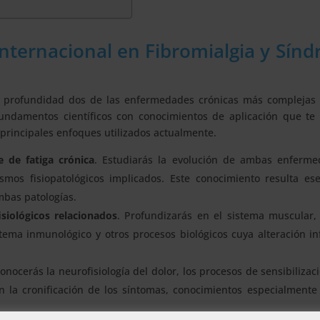
nternacional en Fibromialgia y Sín
 profundidad dos de las enfermedades crónicas más complejas 
fundamentos científicos con conocimientos de aplicación que te 
s principales enfoques utilizados actualmente.
 de fatiga crónica
. Estudiarás la evolución de ambas enferme
nismos fisiopatológicos implicados. Este conocimiento resulta es
mbas patologías.
isiológicos relacionados
. Profundizarás en el sistema muscular,
stema inmunológico y otros procesos biológicos cuya alteración in
Conocerás la neurofisiología del dolor, los procesos de sensibilizaci
n la cronificación de los síntomas, conocimientos especialmente