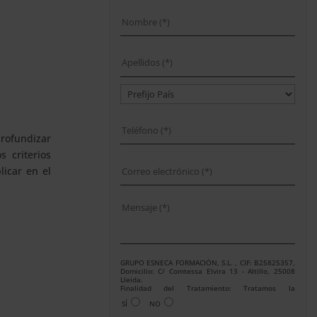
profundizar
s criterios
licar en el
GRUPO ESNECA FORMACIÓN, S.L. , CIF: B25825357,
Domicilio: C/ Comtessa Elvira 13 - Altillo, 25008
Lleida.
Finalidad del Tratamiento: Tratamos la
información que nos facilita con el fin de enviarle
SÍ
NO
correos electrónicos de tipo comercial relacionado
con los productos ofrecidos y otros tipo de