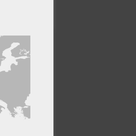
arizadas se
.
rvenciones
sicológicas
×
idad física
ro sitio web,
ormación
ndrome
Cookies no
clasificadas
estigación
.
cimientos y
specíficos.
PTAR TODO
a