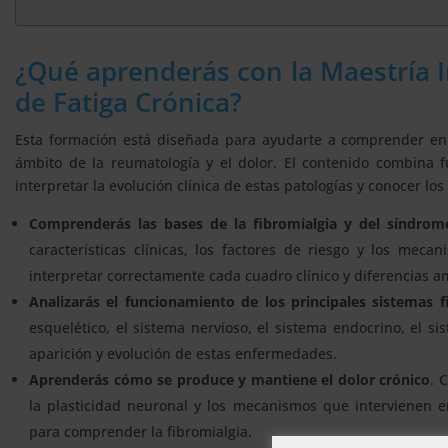
¿Qué aprenderás con la Maestría I
de Fatiga Crónica?
Esta formación está diseñada para ayudarte a comprender en
ámbito de la reumatología y el dolor. El contenido combina 
interpretar la evolución clínica de estas patologías y conocer lo
Comprenderás las bases de la fibromialgia y del síndrome
características clínicas, los factores de riesgo y los meca
interpretar correctamente cada cuadro clínico y diferencias a
Analizarás el funcionamiento de los principales sistemas f
esquelético, el sistema nervioso, el sistema endocrino, el si
aparición y evolución de estas enfermedades.
Aprenderás cómo se produce y mantiene el dolor crónico
. 
la plasticidad neuronal y los mecanismos que intervienen e
para comprender la fibromialgia.