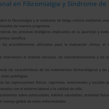
onal en Fibromialgia y Síndrome de 
bre la fibromialgia y el síndrome de fatiga crónica mediante un
anizados de manera progresiva.
derás los procesos biológicos implicados en la aparición y evol
ctiva científica.
 los procedimientos utilizados para la evaluación clínica, el d
o intervienen el sistema nervioso, los neurotransmisores y los 
erás las características de los tratamientos farmacológicos y las 
estas patologías.
rás las repercusiones físicas, cognitivas, emocionales y sociales
onados con el entorno laboral y la calidad de vida.
ocimientos sobre autocuidado, hábitos saludables, actividad físic
el manejo global de estas enfermedades.