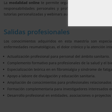
La
modalidad online
te permite organizar el estudio según tu
responsabilidades personales y profesionales. Dispondrás d
tutorías personalizadas y webinars audiovisuales que compleme
Salidas profesionales
Los conocimientos adquiridos en esta maestría son especi
enfermedades reumatológicas, el dolor crónico y la atención inte
Actualización profesional para personal del ámbito sanitario.
Complemento formativo para profesionales de la salud y el bi
Especialización teórica en en fibromialgia y síndrome de fatiga
Apoyo a labore de divulgación y educación sanitaria.
Ampliación de conocimientos para profesionales relacionados c
Formación complementaria para investigadores interesados en
Desarrollo profesional en entidades, asociaciones o proyectos