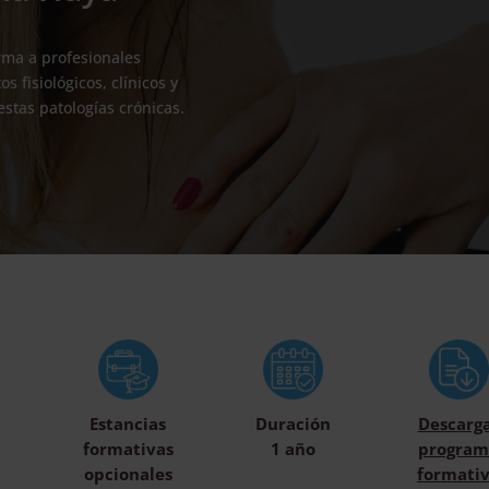
ma a profesionales
fisiológicos, clínicos y
estas patologías crónicas.
Estancias
Duración
Descarg
formativas
1 año
program
opcionales
formati