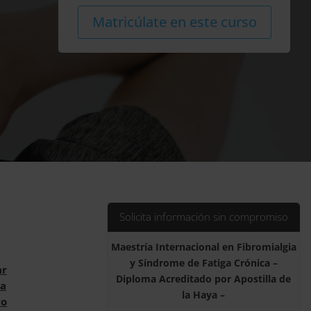
2.380,00$.
595,00$.
Maestría
Alternat
Matricúlate en este curso
Internacional
en
Fibromialgia
y
Síndrome
de
Fatiga
Crónica
-
Diploma
Acreditado
por
Solicita información sin compromiso
Apostilla
de
Maestría Internacional en Fibromialgia
la
y Síndrome de Fatiga Crónica –
Haya
ar
Diploma Acreditado por Apostilla de
-
a
la Haya –
cantidad
vo