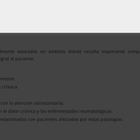
 disponibilidad. Se adapta a tu ritmo de aprendizaje para que a
e acceso al
Campus Virtual
, materiales disponibles las veinticu
ntan el contenido del programa.
almente valorados en ámbitos donde resulta importante comp
gral al paciente.
enestar.
 crónica.
on la atención sociosanitaria.
 el dolor crónico y las enfermedades reumatológicas.
 relacionados con pacientes afectados por estas patologías.