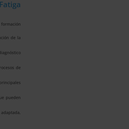
Fatiga
a formación
ución de la
iagnóstico
procesos de
principales
 que pueden
a adaptada,