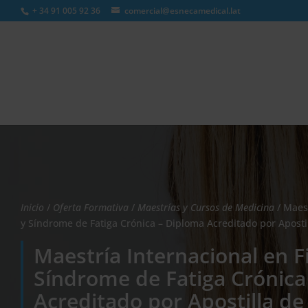
+ 34 91 005 92 36
comercial@esnecamedical.lat
Búsqueda
de
productos
Inicio
/
Oferta Formativa
/
Maestrías y Cursos de Medicina
/ Maest
y Síndrome de Fatiga Crónica – Diploma Acreditado por Apostil
Maestría Internacional en F
Síndrome de Fatiga Crónica
Acreditado por Apostilla de