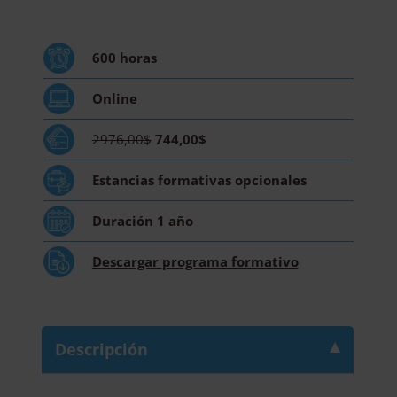
Salud
Mental
+
600
horas
Maestría
Internacional
Online
en
Prevención
2976,00$
744,00$
del
Suicidio
Estancias formativas
opcionales
-
Diploma
Duración
1 año
Acreditado
Por
Descargar
programa formativo
Apostilla
de
la
Haya
Descripción
cantidad