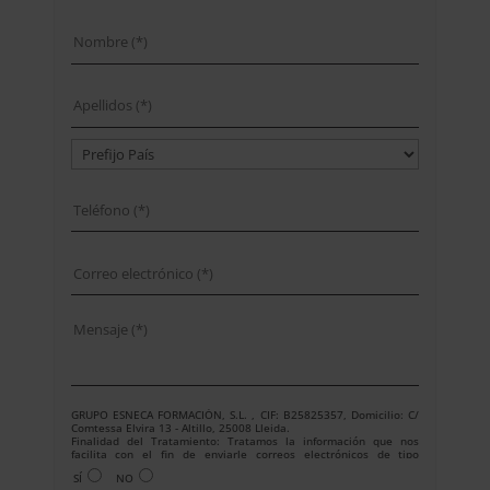
GRUPO ESNECA FORMACIÓN, S.L. , CIF: B25825357, Domicilio: C/
Comtessa Elvira 13 - Altillo, 25008 Lleida.
Finalidad del Tratamiento: Tratamos la información que nos
facilita con el fin de enviarle correos electrónicos de tipo
comercial relacionado con los productos ofrecidos y otros tipo de
SÍ
NO
productos que fueran de su interés.