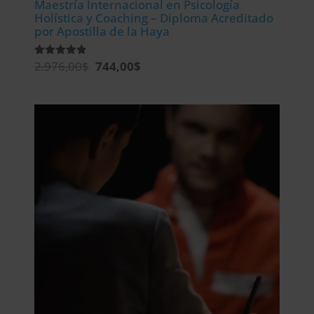
Maestría Internacional en Psicología
Holística y Coaching – Diploma Acreditado
por Apostilla de la Haya
El
El
2.976,00
$
744,00
$
Valorado
con
precio
precio
4.88
de 5
original
actual
era:
es:
2.976,00$.
744,00$.