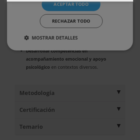
detección temprana
en salud mental.
ACEPTAR TODO
Identificar factores de riesgo y señales de
alerta
ante conductas suicidas.
RECHAZAR TODO
Conocer protocolos de intervención en
crisis
y estrategias de prevención del
MOSTRAR DETALLES
suicidio.
Desarrollar competencias en
acompañamiento emocional y apoyo
psicológico
en contextos diversos.
Metodología
Certificación
Temario