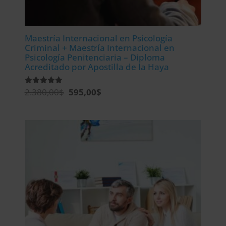
Maestría Internacional en Psicología
Criminal + Maestría Internacional en
Psicología Penitenciaria – Diploma
Acreditado por Apostilla de la Haya
El
El
2.380,00
$
595,00
$
Valorado
con
precio
precio
5.00
de 5
original
actual
era:
es:
2.380,00$.
595,00$.