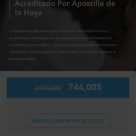
Acreditado Por Apostilla de
la Haya
La Maestría en Salud Mental y Prevención del Suicidio forma a
profesionales interesados/as en comprender en profundidad los
fundamentos psicológicos, clínicos y sociales vinculados al bienestar
emocional y las estrategias de intervención y prevención frente a la
conducta suicida.
744,00
$
2.976,00
$
El
El
precio
precio
original
actual
era:
es:
2.976,00$.
744,00$.
Maestría
Alternative:
Matricúlate en este curso
Internacional
en