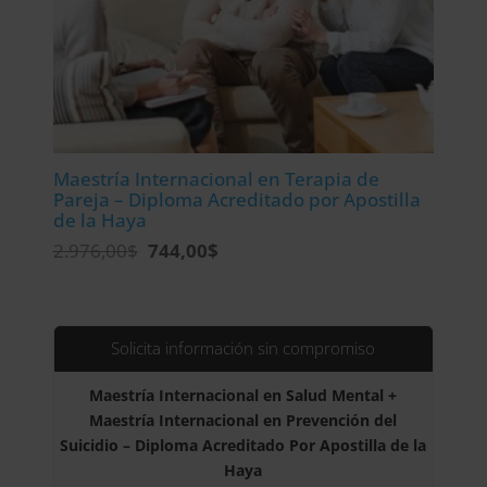
Maestría Internacional en Terapia de
Pareja – Diploma Acreditado por Apostilla
de la Haya
El
El
2.976,00
$
744,00
$
precio
precio
original
actual
era:
es:
2.976,00$.
744,00$.
Solicita información sin compromiso
Maestría Internacional en Salud Mental +
Maestría Internacional en Prevención del
Suicidio – Diploma Acreditado Por Apostilla de la
Haya