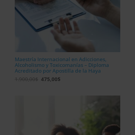
Maestría Internacional en Adicciones,
Alcoholismo y Toxicomanías – Diploma
Acreditado por Apostilla de la Haya
El
El
1.900,00
$
475,00
$
precio
precio
original
actual
era:
es:
1.900,00$.
475,00$.