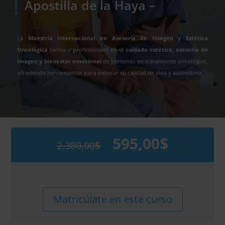
Apostilla de la Haya –
La
Maestría Internacional en Asesoría de Imagen y Estética
Oncológica
forma a profesionales en el
cuidado estético, asesoría de
imagen y bienestar emocional
de personas en tratamiento oncológico,
ofreciendo herramientas para mejorar su calidad de vida y autoestima.
595,00
$
2.380,00
$
El
El
precio
precio
original
actual
era:
es:
2.380,00$.
595,00$.
Maestría
Alternative:
Matricúlate en este curso
Internacional
en