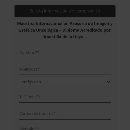
era:
es:
2.976,00$.
744,00$.
Solicita información sin compromiso
Maestría Internacional en Asesoría de Imagen y
Estética Oncológica – Diploma Acreditado por
Apostilla de la Haya –