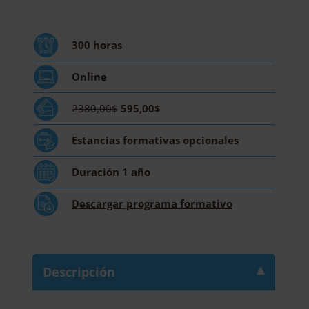
Asesoría
de
Imagen
300
horas
y
Estética
Online
Oncológica
-
2380,00$
595,00$
Diploma
Acreditado
Estancias formativas
opcionales
por
Apostilla
Duración
1 año
de
la
Descargar
programa formativo
Haya
-
cantidad
Descripción