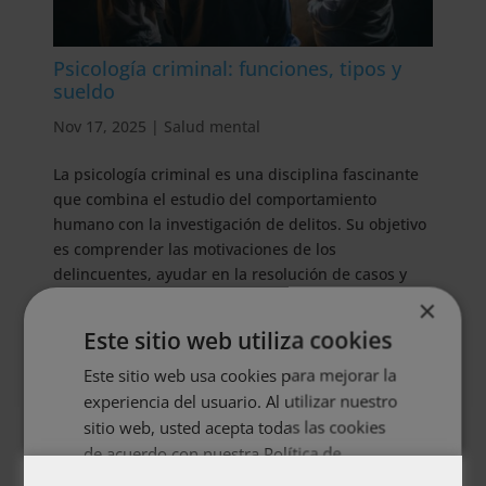
Psicología criminal: funciones, tipos y
sueldo
Nov 17, 2025
|
Salud mental
La psicología criminal es una disciplina fascinante
que combina el estudio del comportamiento
humano con la investigación de delitos. Su objetivo
es comprender las motivaciones de los
delincuentes, ayudar en la resolución de casos y
prevenir crímenes. En este...
×
Este sitio web utiliza cookies
Este sitio web usa cookies para mejorar la
experiencia del usuario. Al utilizar nuestro
sitio web, usted acepta todas las cookies
de acuerdo con nuestra Política de
cookies.
Más información