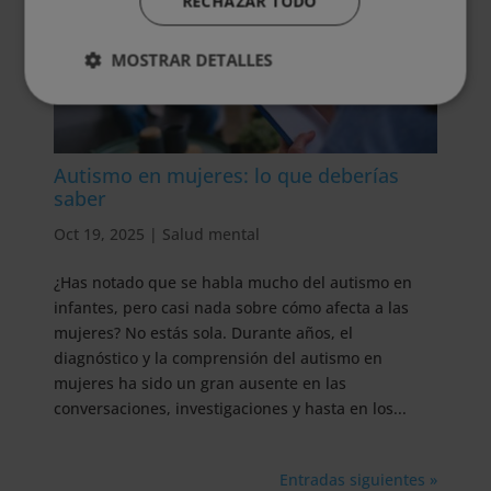
RECHAZAR TODO
MOSTRAR DETALLES
Autismo en mujeres: lo que deberías
saber
Oct 19, 2025
|
Salud mental
¿Has notado que se habla mucho del autismo en
infantes, pero casi nada sobre cómo afecta a las
mujeres? No estás sola. Durante años, el
diagnóstico y la comprensión del autismo en
mujeres ha sido un gran ausente en las
conversaciones, investigaciones y hasta en los...
Entradas siguientes »