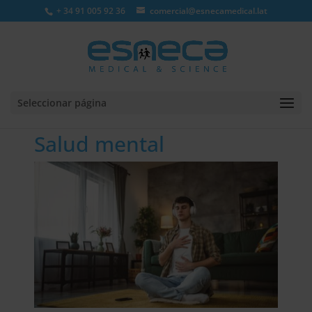
+ 34 91 005 92 36
comercial@esnecamedical.lat
Seleccionar página
Salud mental